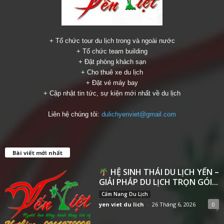
+ Tổ chức tour du lịch trong và ngoài nước
+ Tổ chức team building
+ Đặt phòng khách sạn
+ Cho thuê xe du lịch
+ Đặt vé máy bay
+ Cập nhật tin tức, sự kiện mới nhất về du lịch
Liên hệ chúng tôi:
dulichyenviet@gmail.com
Bài viết mới nhất
HỆ SINH THÁI DU LỊCH YẾN –
GIẢI PHÁP DU LỊCH TRỌN GÓI...
Cẩm Nang Du Lịch
yen viet du lich
-
26 Tháng 6, 2026
0