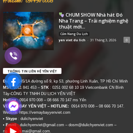
CHUM SHOW Nhà hát Đó
Nha Trang – Trải nghiệm nghệ
thuật mới...
Cẩm Nang Du Lịch
yen viet du lich
-
31 Tháng 3, 2026
0
THÔNG TIN LIÊN HỆ YẾN VIỆT
Địa chỉ:
145/1A đường số 9, kp 53, phường Linh Xuân, TP Hồ Chí Minh
MST
: 0311 841 453 –
STK
: 0251 002 68 10 19 Vietcombank CN Bình
Tây-CÔNG TY TNHH DU LỊCH YẾN VIỆT
Hotline
: 0914 970 008 – 08 666 70 147 ms Yến
VÉ MÁY BAY YẾN VIỆT – HOTLINE:
0914 970 008 – 08 666 70 147.
Website:
https://vemaybayyenviet.com
•
Skype
: dulichyenviet
•
Email
:
dulichyenviet@gmail.com
–
dosm@dulichyenviet.com
–
ngan.phan.mai@gmail.com
.