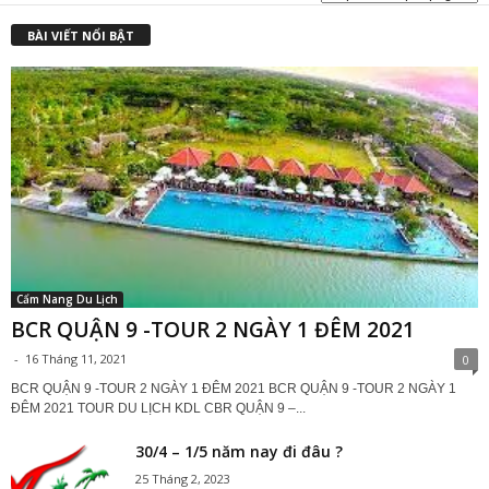
₫
BÀI VIẾT NỔI BẬT
Cẩm Nang Du Lịch
BCR QUẬN 9 -TOUR 2 NGÀY 1 ĐÊM 2021
-
16 Tháng 11, 2021
0
BCR QUẬN 9 -TOUR 2 NGÀY 1 ĐÊM 2021 BCR QUẬN 9 -TOUR 2 NGÀY 1
ĐÊM 2021 TOUR DU LỊCH KDL CBR QUẬN 9 –...
30/4 – 1/5 năm nay đi đâu ?
25 Tháng 2, 2023