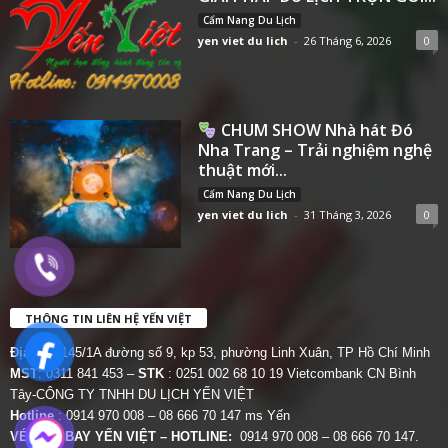
Cẩm Nang Du Lịch
yen viet du lich
-
26 Tháng 6, 2026
0
CHUM SHOW Nhà hát Đó
Nha Trang – Trải nghiệm nghệ
thuật mới...
Cẩm Nang Du Lịch
yen viet du lich
-
31 Tháng 3, 2026
0
THÔNG TIN LIÊN HỆ YẾN VIỆT
Địa chỉ:
145/1A đường số 9, kp 53, phường Linh Xuân, TP Hồ Chí Minh
MST
: 0311 841 453 –
STK
: 0251 002 68 10 19 Vietcombank CN Bình
Tây-CÔNG TY TNHH DU LỊCH YẾN VIỆT
Hotline
: 0914 970 008 – 08 666 70 147 ms Yến
VÉ MÁY BAY YẾN VIỆT – HOTLINE:
0914 970 008 – 08 666 70 147.