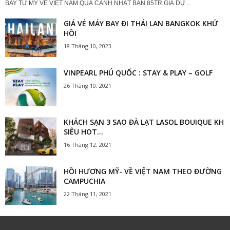
BAY TỪ MỸ VỀ VIỆT NAM QUÁ CẢNH NHẬT BẢN 85TR GIÁ DỰ...
GIÁ VÉ MÁY BAY ĐI THÁI LAN BANGKOK KHỨ
HỒI
18 Tháng 10, 2023
VINPEARL PHÚ QUỐC : STAY & PLAY – GOLF
26 Tháng 10, 2021
KHÁCH SẠN 3 SAO ĐÀ LẠT LASOL BOUIQUE KH
SIÊU HOT...
16 Tháng 12, 2021
HỒI HƯƠNG MỸ- VỀ VIỆT NAM THEO ĐƯỜNG
CAMPUCHIA
22 Tháng 11, 2021