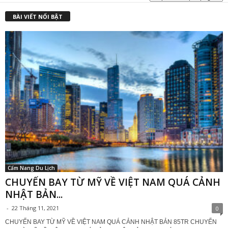
BÀI VIẾT NỔI BẬT
Cẩm Nang Du Lịch
CHUYẾN BAY TỪ MỸ VỀ VIỆT NAM QUÁ CẢNH
NHẬT BẢN...
-
22 Tháng 11, 2021
0
CHUYẾN BAY TỪ MỸ VỀ VIỆT NAM QUÁ CẢNH NHẬT BẢN 85TR CHUYẾN