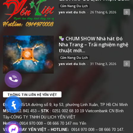
Cẩm Nang Du Lịch
yen viet du lich
-
26 Tháng 6, 2026
0
CHUM SHOW Nhà hát Đó
Nha Trang – Trải nghiệm nghệ
thuật mới...
Cẩm Nang Du Lịch
yen viet du lich
-
31 Tháng 3, 2026
0
THÔNG TIN LIÊN HỆ YẾN VIỆT
Địa chỉ:
145/1A đường số 9, kp 53, phường Linh Xuân, TP Hồ Chí Minh
MST
: 0311 841 453 –
STK
: 0251 002 68 10 19 Vietcombank CN Bình
Tây-CÔNG TY TNHH DU LỊCH YẾN VIỆT
Hotline
: 0914 970 008 – 08 666 70 147 ms Yến
VÉ MÁY BAY YẾN VIỆT – HOTLINE:
0914 970 008 – 08 666 70 147.