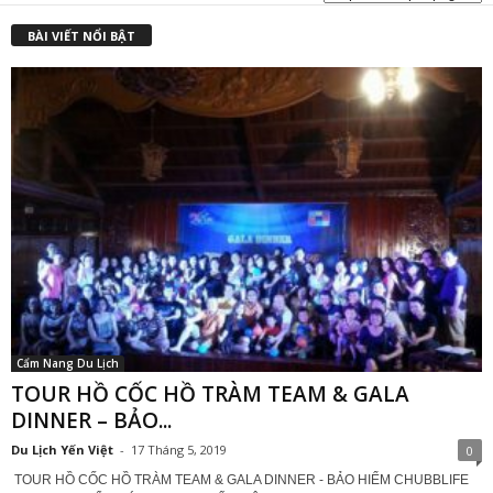
₫
BÀI VIẾT NỔI BẬT
Cẩm Nang Du Lịch
TOUR HỒ CỐC HỒ TRÀM TEAM & GALA
DINNER – BẢO...
Du Lịch Yến Việt
-
17 Tháng 5, 2019
0
TOUR HỒ CỐC HỒ TRÀM TEAM & GALA DINNER - BẢO HIỂM CHUBBLIFE