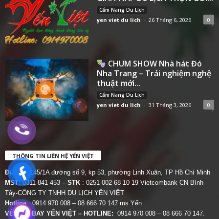
Cẩm Nang Du Lịch
yen viet du lich
-
26 Tháng 6, 2026
0
CHUM SHOW Nhà hát Đó
Nha Trang – Trải nghiệm nghệ
thuật mới...
Cẩm Nang Du Lịch
yen viet du lich
-
31 Tháng 3, 2026
0
THÔNG TIN LIÊN HỆ YẾN VIỆT
Địa chỉ:
145/1A đường số 9, kp 53, phường Linh Xuân, TP Hồ Chí Minh
MST
: 0311 841 453 –
STK
: 0251 002 68 10 19 Vietcombank CN Bình
Tây-CÔNG TY TNHH DU LỊCH YẾN VIỆT
Hotline
: 0914 970 008 – 08 666 70 147 ms Yến
VÉ MÁY BAY YẾN VIỆT – HOTLINE:
0914 970 008 – 08 666 70 147.