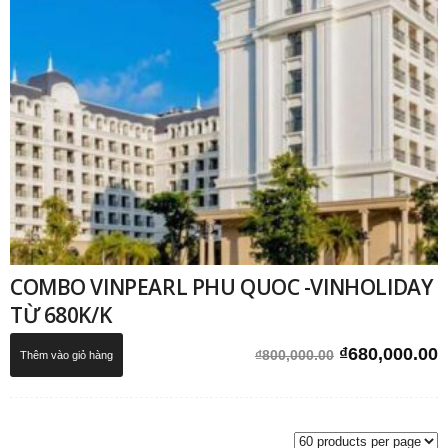
COMBO VINPEARL PHU QUOC -VINHOLIDAY
TỪ 680K/K
Giá
G
₫
680,000.00
₫
800,000.00
Thêm vào giỏ hàng
gốc
h
là:
t
₫800,000.00.
l