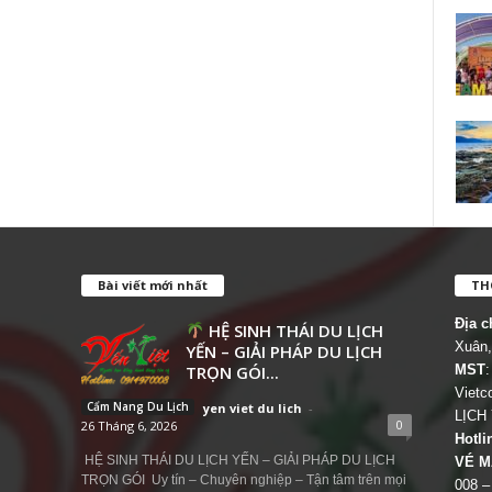
Bài viết mới nhất
THÔ
Địa c
HỆ SINH THÁI DU LỊCH
Xuân,
YẾN – GIẢI PHÁP DU LỊCH
TRỌN GÓI...
MST
:
Viet
Cẩm Nang Du Lịch
yen viet du lich
-
LỊCH
0
26 Tháng 6, 2026
Hotli
HỆ SINH THÁI DU LỊCH YẾN – GIẢI PHÁP DU LỊCH
VÉ M
TRỌN GÓI Uy tín – Chuyên nghiệp – Tận tâm trên mọi
008 –