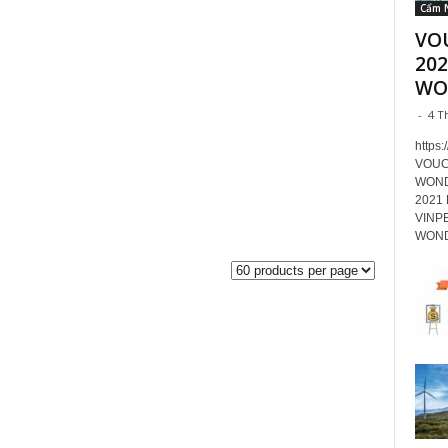
Cẩm 
VO
202
WO
-
4 T
https
VOUC
WOND
2021
VINP
WOND