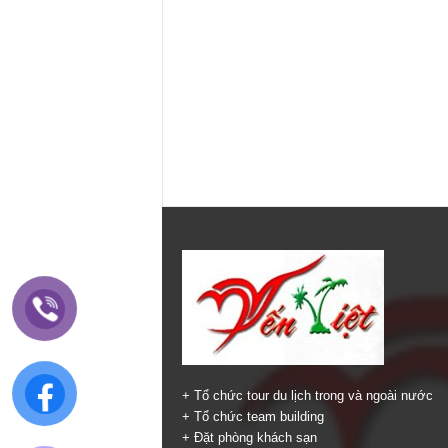
+ Tổ chức tour du lịch trong và ngoài nước
+ Tổ chức team building
+ Đặt phòng khách sạn