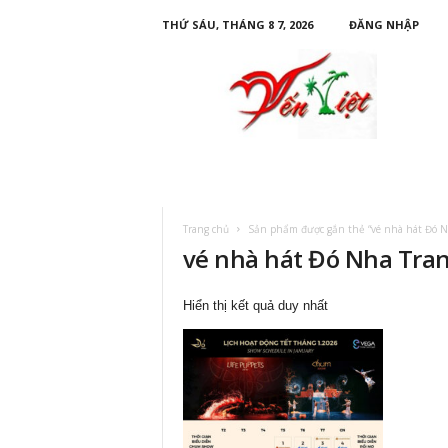
THỨ SÁU, THÁNG 8 7, 2026
ĐĂNG NHẬP
D
u
L
ị
c
h
Y
ế
n
Trang chủ
Sản phẩm được gắn thẻ “vé nhà hát Đó N
V
vé nhà hát Đó Nha Tran
i
ệ
t
Hiển thị kết quả duy nhất