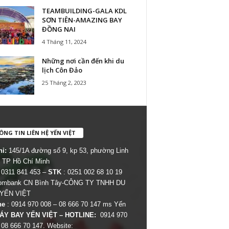
TEAMBUILDING-GALA KDL
SƠN TIÊN-AMAZING BAY
ĐỒNG NAI
4 Tháng 11, 2024
Những nơi cần đến khi du
lịch Côn Đảo
25 Tháng 2, 2023
NG TIN LIÊN HỆ YẾN VIỆT
hỉ:
145/1A đường số 9, kp 53, phường Linh
 TP Hồ Chí Minh
 0311 841 453 –
STK
: 0251 002 68 10 19
combank CN Bình Tây-CÔNG TY TNHH DU
 YẾN VIỆT
ne
: 0914 970 008 – 08 666 70 147 ms Yến
ÁY BAY YẾN VIỆT – HOTLINE:
0914 970
 08 666 70 147. Website: