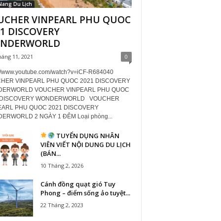
Nang Du Lịch
UCHER VINPEARL PHU QUOC
1 DISCOVERY
NDERWORLD
háng 11, 2021
0
://www.youtube.com/watch?v=iCF-R684040
HER VINPEARL PHU QUOC 2021 DISCOVERY
ERWORLD VOUCHER VINPEARL PHU QUOC
 DISCOVERY WONDERWORLD VOUCHER
EARL PHU QUOC 2021 DISCOVERY
ERWORLD 2 NGÀY 1 ĐÊM Loại phòng...
TUYỂN DỤNG NHÂN
VIÊN VIẾT NỘI DUNG DU LỊCH
(BÁN...
10 Tháng 2, 2026
Cánh đồng quạt gió Tuy
Phong – điểm sống ảo tuyệt...
22 Tháng 2, 2023