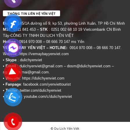
THÔNG TIN LIÊN HỆ YẾN VIỆT
Địa chỉ:
145/1A đường số 9, kp 53, phường Linh Xuân, TP Hồ Chí Minh
MST
: 0311 841 453 –
STK
: 0251 002 68 10 19 Vietcombank CN Bình
Tây-CÔNG TY TNHH DU LỊCH YẾN VIỆT
Hotline
: 0914 970 008 – 08 666 70 147 ms Yến
VÉ MÁY BAY YẾN VIỆT – HOTLINE:
0914 970 008 – 08 666 70 147.
Website:
https://vemaybayyenviet.com
•
Skype
: dulichyenviet
•
Email
:
dulichyenviet@gmail.com
–
dosm@dulichyenviet.com
–
ngan.phan.mai@gmail.com
.
•
Website
:
https://dulichyenviet.com
•
Fanpage
:
facebook.com/yenviettourist
•
Twitter
:
twitter.com/dulichyenviet
•
Youtube
:
youtube.com/c/dulichyenviet
© Du Lịch Yến Việt