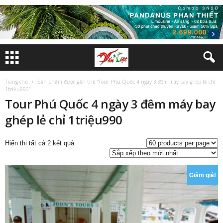
Trang chủ
Sản phẩm được gắn thẻ “Tour Phú Quốc 4 ngày 3 đêm máy bay ghép lẻ chỉ
1triệu990”
Tour Phú Quốc 4 ngày 3 đêm máy bay
ghép lẻ chỉ 1triệu990
Đã
Hiển thị tất cả 2 kết quả
sắp
xếp
theo
Giảm giá!
mới
nhất