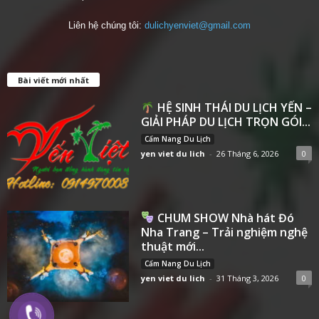
Liên hệ chúng tôi:
dulichyenviet@gmail.com
Bài viết mới nhất
HỆ SINH THÁI DU LỊCH YẾN –
GIẢI PHÁP DU LỊCH TRỌN GÓI...
Cẩm Nang Du Lịch
yen viet du lich
-
26 Tháng 6, 2026
0
CHUM SHOW Nhà hát Đó
Nha Trang – Trải nghiệm nghệ
thuật mới...
Cẩm Nang Du Lịch
yen viet du lich
-
31 Tháng 3, 2026
0