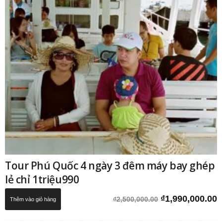
Tour Phú Quốc 4 ngày 3 đêm máy bay ghép
lẻ chỉ 1triệu990
Giá
G
₫
1,990,000.00
₫
2,500,000.00
Thêm vào giỏ hàng
gốc
h