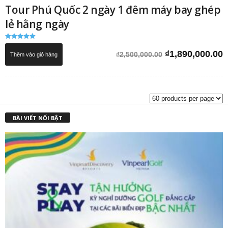
Tour Phú Quốc 2 ngày 1 đêm máy bay ghép
lẻ hằng ngày
Được xếp
hạng
Giá
G
₫
1,890,000.00
₫
2,500,000.00
Thêm vào giỏ hàng
5.00
5 sao
gốc
h
là:
t
₫2,500,000.00.
l
₫
BÀI VIẾT NỔI BẬT