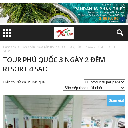
Trang chủ
Sản phẩm được gắn thẻ “TOUR PHÚ QUỐC 3 NGÀY 2 ĐÊM RESORT 4
SAO”
TOUR PHÚ QUỐC 3 NGÀY 2 ĐÊM
RESORT 4 SAO
Đã
Hiển thị tất cả 15 kết quả
sắp
xếp
theo
Giảm giá!
mới
nhất