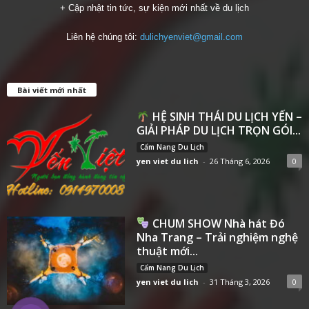
+ Cập nhật tin tức, sự kiện mới nhất về du lịch
Liên hệ chúng tôi:
dulichyenviet@gmail.com
Bài viết mới nhất
HỆ SINH THÁI DU LỊCH YẾN –
GIẢI PHÁP DU LỊCH TRỌN GÓI...
Cẩm Nang Du Lịch
yen viet du lich
-
26 Tháng 6, 2026
0
CHUM SHOW Nhà hát Đó
Nha Trang – Trải nghiệm nghệ
thuật mới...
Cẩm Nang Du Lịch
yen viet du lich
-
31 Tháng 3, 2026
0