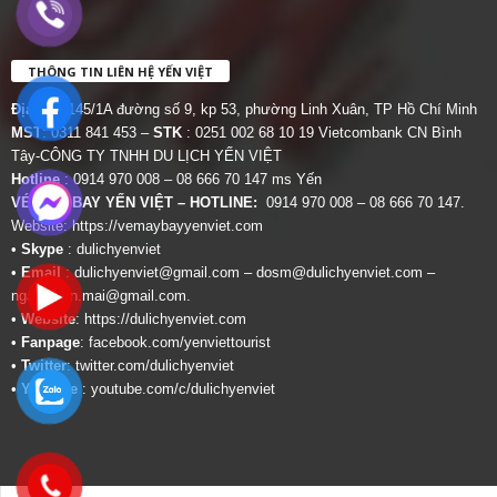
THÔNG TIN LIÊN HỆ YẾN VIỆT
Địa chỉ:
145/1A đường số 9, kp 53, phường Linh Xuân, TP Hồ Chí Minh
MST
: 0311 841 453 –
STK
: 0251 002 68 10 19 Vietcombank CN Bình
Tây-CÔNG TY TNHH DU LỊCH YẾN VIỆT
Hotline
: 0914 970 008 – 08 666 70 147 ms Yến
VÉ MÁY BAY YẾN VIỆT – HOTLINE:
0914 970 008 – 08 666 70 147.
Website:
https://vemaybayyenviet.com
•
Skype
: dulichyenviet
•
Email
:
dulichyenviet@gmail.com
–
dosm@dulichyenviet.com
–
ngan.phan.mai@gmail.com
.
•
Website
:
https://dulichyenviet.com
•
Fanpage
:
facebook.com/yenviettourist
•
Twitter
:
twitter.com/dulichyenviet
•
Youtube
:
youtube.com/c/dulichyenviet