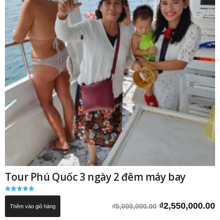
Tour Phú Quốc 3 ngày 2 đêm máy bay
Được xếp
hạng
Giá
G
₫
2,550,000.00
₫
5,000,000.00
Thêm vào giỏ hàng
5.00
5 sao
gốc
h