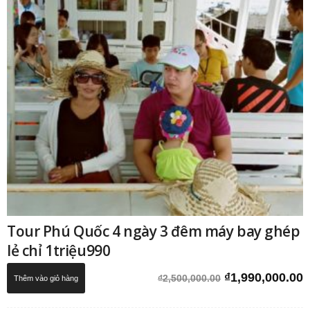
Tour Phú Quốc 4 ngày 3 đêm máy bay ghép
lẻ chỉ 1triệu990
Giá
G
₫
1,990,000.00
₫
2,500,000.00
Thêm vào giỏ hàng
gốc
h