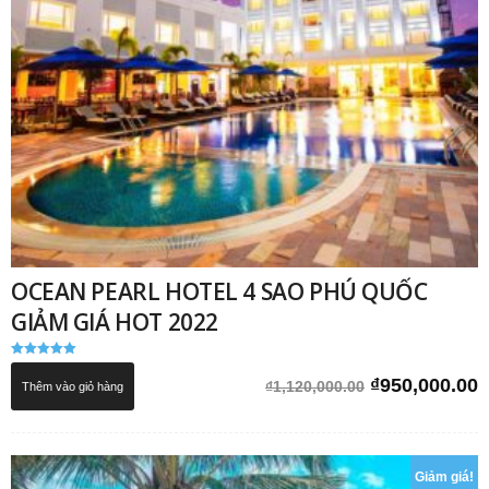
OCEAN PEARL HOTEL 4 SAO PHÚ QUỐC
GIẢM GIÁ HOT 2022
Được xếp
hạng
Giá
G
₫
950,000.00
₫
1,120,000.00
Thêm vào giỏ hàng
5.00
5 sao
gốc
h
là:
t
₫1,120,000.0
l
Giảm giá!