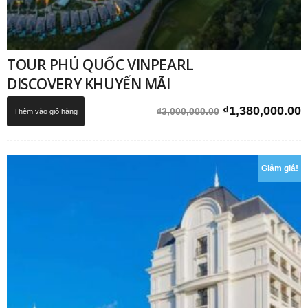
TOUR PHÚ QUỐC VINPEARL
DISCOVERY KHUYẾN MÃI
Giá
G
₫
1,380,000.00
₫
3,000,000.00
Thêm vào giỏ hàng
gốc
h
là:
t
₫3,000,000.00.
l
Giảm giá!
₫