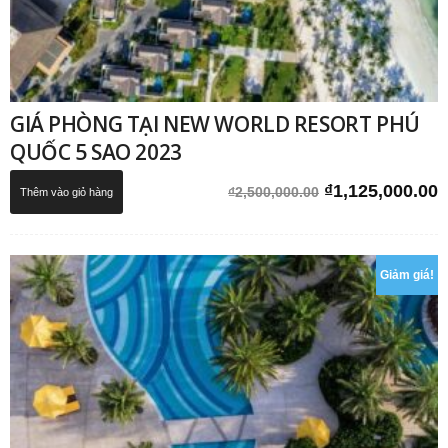
GIÁ PHÒNG TẠI NEW WORLD RESORT PHÚ
QUỐC 5 SAO 2023
Giá
G
₫
1,125,000.00
₫
2,500,000.00
Thêm vào giỏ hàng
gốc
h
là:
t
₫2,500,000.00.
l
Giảm giá!
₫