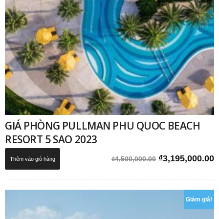
GIÁ PHÒNG PULLMAN PHU QUOC BEACH
RESORT 5 SAO 2023
Giá
G
₫
3,195,000.00
₫
4,500,000.00
Thêm vào giỏ hàng
gốc
h
là:
t
₫4,500,000.00.
l
Giảm giá!
₫