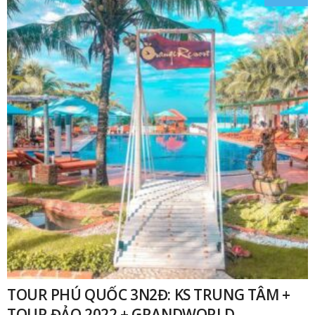
₫
TOUR PHÚ QUỐC 3N2Đ: KS TRUNG TÂM +
TOUR ĐẢO 2022 + GRANDWORLD