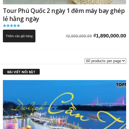
Tour Phú Quốc 2 ngày 1 đêm máy bay ghép
lẻ hằng ngày
Được xếp
hạng
Giá
G
₫
1,890,000.00
₫
2,500,000.00
Thêm vào giỏ hàng
5.00
5 sao
gốc
h
là:
t
₫2,500,000.00.
l
₫
BÀI VIẾT NỔI BẬT