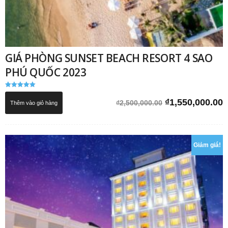
GIÁ PHÒNG SUNSET BEACH RESORT 4 SAO
PHÚ QUỐC 2023
Được xếp
hạng
Giá
G
₫
1,550,000.00
₫
2,500,000.00
Thêm vào giỏ hàng
5.00
5 sao
gốc
h
là:
t
₫2,500,000.00.
l
Giảm giá!
₫