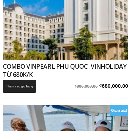
COMBO VINPEARL PHU QUOC -VINHOLIDAY
TỪ 680K/K
Giá
G
₫
680,000.00
₫
800,000.00
Thêm vào giỏ hàng
gốc
h
là:
t
₫800,000.00.
l
Giảm giá!
₫