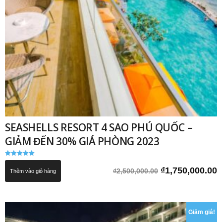
SEASHELLS RESORT 4 SAO PHÚ QUỐC –
GIẢM ĐẾN 30% GIÁ PHÒNG 2023
Được xếp
hạng
Giá
G
₫
1,750,000.00
₫
2,500,000.00
Thêm vào giỏ hàng
5.00
5 sao
gốc
h
là:
t
₫2,500,000.00.
l
Giảm giá!
₫