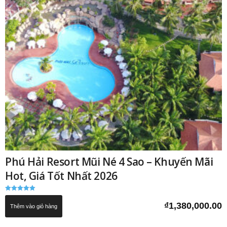
Phú Hải Resort Mũi Né 4 Sao – Khuyến Mãi
Hot, Giá Tốt Nhất 2026
Được xếp
hạng
₫
1,380,000.00
Thêm vào giỏ hàng
5.00
5 sao