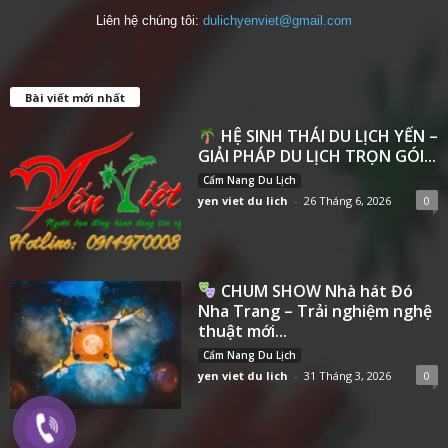
Liên hệ chúng tôi:
dulichyenviet@gmail.com
Bài viết mới nhất
HỆ SINH THÁI DU LỊCH YẾN –
GIẢI PHÁP DU LỊCH TRỌN GÓI...
Cẩm Nang Du Lịch
yen viet du lich
-
26 Tháng 6, 2026
0
CHUM SHOW Nhà hát Đó
Nha Trang – Trải nghiệm nghệ
thuật mới...
Cẩm Nang Du Lịch
yen viet du lich
-
31 Tháng 3, 2026
0