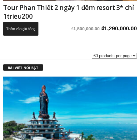
Tour Phan Thiết 2 ngày 1 đêm resort 3* chỉ
1trieu200
Giá
G
₫
1,290,000.00
₫
1,500,000.00
Thêm vào giỏ hàng
gốc
h
là:
t
₫1,500,000.00.
l
₫
BÀI VIẾT NỔI BẬT