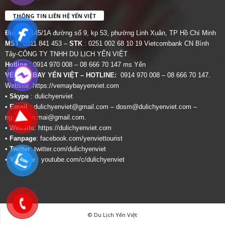
THÔNG TIN LIÊN HỆ YẾN VIỆT
Địa chỉ:
145/1A đường số 9, kp 53, phường Linh Xuân, TP Hồ Chí Minh
MST
: 0311 841 453 –
STK
: 0251 002 68 10 19 Vietcombank CN Bình
Tây-CÔNG TY TNHH DU LỊCH YẾN VIỆT
Hotline
: 0914 970 008 – 08 666 70 147 ms Yến
VÉ MÁY BAY YẾN VIỆT – HOTLINE:
0914 970 008 – 08 666 70 147.
Website:
https://vemaybayyenviet.com
•
Skype
: dulichyenviet
•
Email
:
dulichyenviet@gmail.com
–
dosm@dulichyenviet.com
–
ngan.phan.mai@gmail.com
.
•
Website
:
https://dulichyenviet.com
•
Fanpage
:
facebook.com/yenviettourist
•
Twitter
:
twitter.com/dulichyenviet
•
Youtube
:
youtube.com/c/dulichyenviet
© Du Lịch Yến Việt