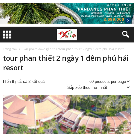
Trang chủ
Sản phẩm được gắn thẻ “tour phan thiết 2 ngày 1 đêm phú hải resort”
tour phan thiết 2 ngày 1 đêm phú hải
resort
Đã
Hiển thị tất cả 2 kết quả
sắp
xếp
theo
mới
nhất