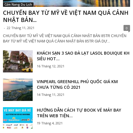
Cẩm Nang Du Lịch
CHUYẾN BAY TỪ MỸ VỀ VIỆT NAM QUÁ CẢNH
NHẬT BẢN...
-
22 Tháng 11, 2021
0
CHUYẾN BAY TỪ MỸ VỀ VIỆT NAM QUÁ CẢNH NHẬT BẢN 85TR CHUYẾN
BAY TỪ MỸ VỀ VIỆT NAM QUÁ CẢNH NHẬT BẢN 85TR GIÁ DỰ...
KHÁCH SẠN 3 SAO ĐÀ LẠT LASOL BOUIQUE KH
SIÊU HOT...
16 Tháng 12, 2021
VINPEARL GREENHILL PHÚ QUỐC GIÁ KM
CHƯA TỪNG CÓ 2021
14 Tháng 11, 2021
HƯỚNG DẪN CÁCH TỰ BOOK VÉ MÁY BAY
TRÊN WEB TIỆN...
19 Tháng 4, 2021