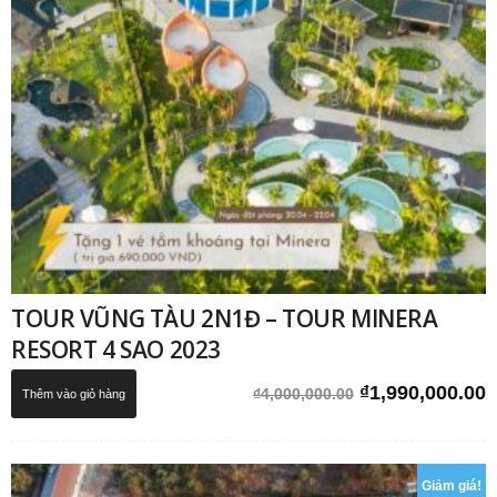
TOUR VŨNG TÀU 2N1Đ – TOUR MINERA
RESORT 4 SAO 2023
Giá
G
₫
1,990,000.00
₫
4,000,000.00
Thêm vào giỏ hàng
gốc
h
là:
t
₫4,000,000.00.
l
Giảm giá!