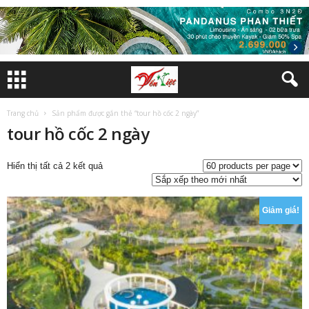
Trang chủ
Sản phẩm được gắn thẻ “tour hồ cốc 2 ngày”
tour hồ cốc 2 ngày
Đã
Hiển thị tất cả 2 kết quả
sắp
xếp
theo
Giảm giá!
mới
nhất