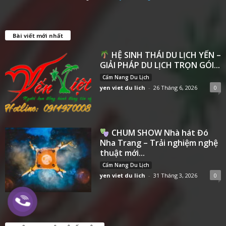
Bài viết mới nhất
HỆ SINH THÁI DU LỊCH YẾN –
GIẢI PHÁP DU LỊCH TRỌN GÓI...
Cẩm Nang Du Lịch
yen viet du lich
-
26 Tháng 6, 2026
0
CHUM SHOW Nhà hát Đó
Nha Trang – Trải nghiệm nghệ
thuật mới...
Cẩm Nang Du Lịch
yen viet du lich
-
31 Tháng 3, 2026
0