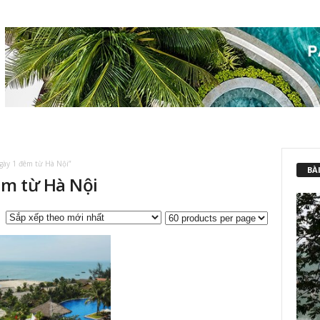
gày 1 đêm từ Hà Nội”
BÀI
êm từ Hà Nội