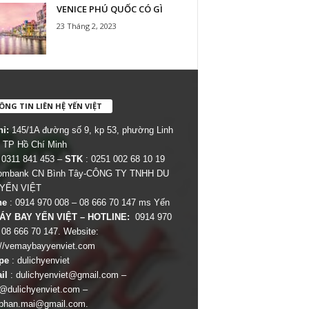
VENICE PHÚ QUỐC CÓ GÌ
23 Tháng 2, 2023
NG TIN LIÊN HỆ YẾN VIỆT
hỉ:
145/1A đường số 9, kp 53, phường Linh
 TP Hồ Chí Minh
 0311 841 453 –
STK
: 0251 002 68 10 19
combank CN Bình Tây-CÔNG TY TNHH DU
 YẾN VIỆT
ne
: 0914 970 008 – 08 666 70 147 ms Yến
ÁY BAY YẾN VIỆT – HOTLINE:
0914 970
 08 666 70 147. Website:
://vemaybayyenviet.com
pe
: dulichyenviet
il
:
dulichyenviet@gmail.com
–
dulichyenviet.com
–
phan.mai@gmail.com
.