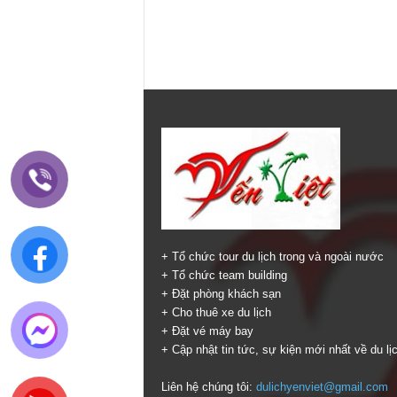
+ Tổ chức tour du lịch trong và ngoài nước
+ Tổ chức team building
+ Đặt phòng khách sạn
+ Cho thuê xe du lịch
+ Đặt vé máy bay
+ Cập nhật tin tức, sự kiện mới nhất về du lị
Liên hệ chúng tôi:
dulichyenviet@gmail.com