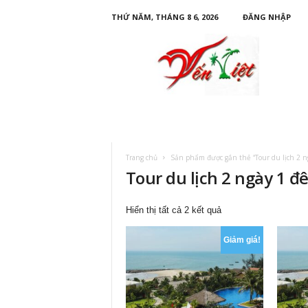
THỨ NĂM, THÁNG 8 6, 2026
ĐĂNG NHẬP
D
u
L
ị
c
h
Y
ế
n
Trang chủ
Sản phẩm được gắn thẻ “Tour du lịch 2 n
V
Tour du lịch 2 ngày 1 đ
i
ệ
t
Đã
Hiển thị tất cả 2 kết quả
sắp
xếp
Giảm giá!
theo
mới
nhất