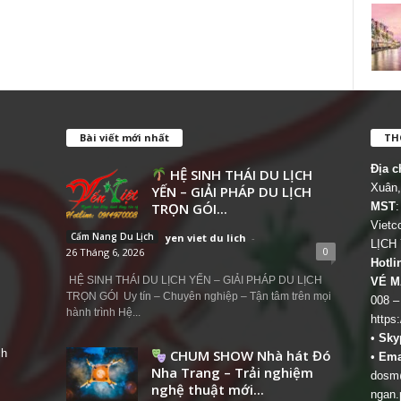
Bài viết mới nhất
THÔ
Địa c
HỆ SINH THÁI DU LỊCH
Xuân,
YẾN – GIẢI PHÁP DU LỊCH
TRỌN GÓI...
MST
:
Viet
Cẩm Nang Du Lịch
yen viet du lich
-
LỊCH
0
26 Tháng 6, 2026
Hotli
HỆ SINH THÁI DU LỊCH YẾN – GIẢI PHÁP DU LỊCH
VÉ M
TRỌN GÓI Uy tín – Chuyên nghiệp – Tận tâm trên mọi
008 –
hành trình Hệ...
https
•
Sky
ch
CHUM SHOW Nhà hát Đó
•
Ema
Nha Trang – Trải nghiệm
dosm@
nghệ thuật mới...
ngan.