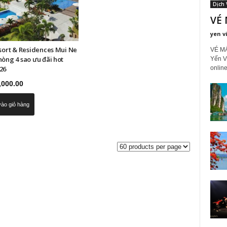
Dịch 
VÉ 
yen v
esort & Residences Mui Ne
VÉ MÁ
hòng 4 sao ưu đãi hot
Yến V
online
26
,000.00
ào giỏ hàng