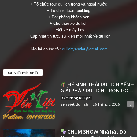
+ Tổ chức tour du lịch trong và ngoài nước
+ Tổ chức team building
+ Đặt phòng khách sạn
+ Cho thuê xe du lịch
+ Đặt vé máy bay
+ Cập nhật tin tức, sự kiện mới nhất về du lịch
Liên hệ chúng tôi:
dulichyenviet@gmail.com
Bài viết mới nhất
HỆ SINH THÁI DU LỊCH YẾN –
GIẢI PHÁP DU LỊCH TRỌN GÓI...
Cẩm Nang Du Lịch
yen viet du lich
-
26 Tháng 6, 2026
0
CHUM SHOW Nhà hát Đó