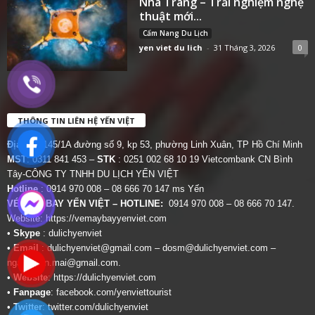
Nha Trang – Trải nghiệm nghệ
thuật mới...
Cẩm Nang Du Lịch
yen viet du lich
-
31 Tháng 3, 2026
0
THÔNG TIN LIÊN HỆ YẾN VIỆT
Địa chỉ:
145/1A đường số 9, kp 53, phường Linh Xuân, TP Hồ Chí Minh
MST
: 0311 841 453 –
STK
: 0251 002 68 10 19 Vietcombank CN Bình
Tây-CÔNG TY TNHH DU LỊCH YẾN VIỆT
Hotline
: 0914 970 008 – 08 666 70 147 ms Yến
VÉ MÁY BAY YẾN VIỆT – HOTLINE:
0914 970 008 – 08 666 70 147.
Website:
https://vemaybayyenviet.com
•
Skype
: dulichyenviet
•
Email
:
dulichyenviet@gmail.com
–
dosm@dulichyenviet.com
–
ngan.phan.mai@gmail.com
.
•
Website
:
https://dulichyenviet.com
•
Fanpage
:
facebook.com/yenviettourist
•
Twitter
:
twitter.com/dulichyenviet