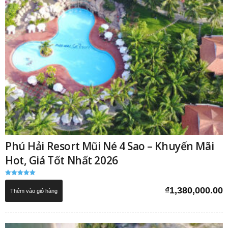
Phú Hải Resort Mũi Né 4 Sao – Khuyến Mãi
Hot, Giá Tốt Nhất 2026
Được xếp
hạng
₫
1,380,000.00
Thêm vào giỏ hàng
5.00
5 sao