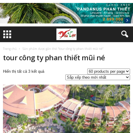
Trang chủ
Sản phẩm được gắn thẻ “tour công ty phan thiết mũi né”
tour công ty phan thiết mũi né
Đã
Hiển thị tất cả 3 kết quả
sắp
xếp
theo
mới
nhất