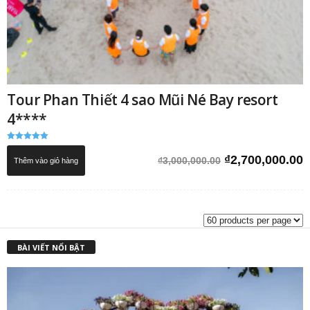
Tour Phan Thiết 4 sao Mũi Né Bay resort
4****
Được xếp
hạng
Giá
G
₫
2,700,000.00
₫
3,000,000.00
Thêm vào giỏ hàng
5.00
5 sao
gốc
h
là:
t
₫3,000,000.00.
l
₫
BÀI VIẾT NỔI BẬT