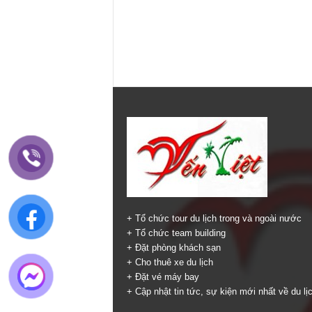
+ Tổ chức tour du lịch trong và ngoài nước
+ Tổ chức team building
+ Đặt phòng khách sạn
+ Cho thuê xe du lịch
+ Đặt vé máy bay
+ Cập nhật tin tức, sự kiện mới nhất về du lị