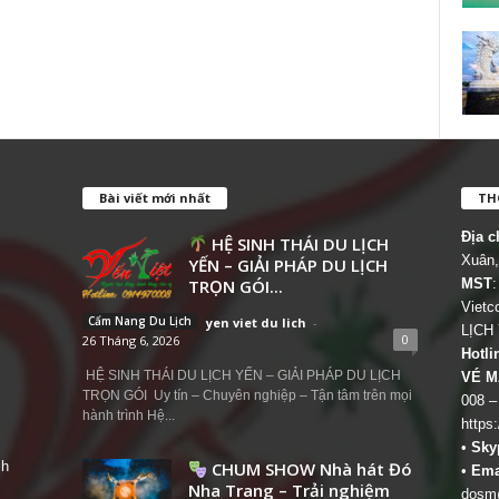
Bài viết mới nhất
THÔ
Địa c
HỆ SINH THÁI DU LỊCH
Xuân,
YẾN – GIẢI PHÁP DU LỊCH
TRỌN GÓI...
MST
:
Viet
Cẩm Nang Du Lịch
yen viet du lich
-
LỊCH
0
26 Tháng 6, 2026
Hotli
HỆ SINH THÁI DU LỊCH YẾN – GIẢI PHÁP DU LỊCH
VÉ M
TRỌN GÓI Uy tín – Chuyên nghiệp – Tận tâm trên mọi
008 –
hành trình Hệ...
https
•
Sky
ch
CHUM SHOW Nhà hát Đó
•
Ema
Nha Trang – Trải nghiệm
dosm@