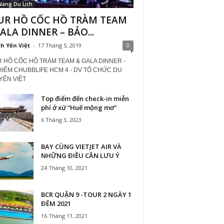
Nang Du Lịch
UR HỒ CỐC HỒ TRÀM TEAM
ALA DINNER – BẢO...
ch Yến Việt
-
17 Tháng 5, 2019
0
 HỒ CỐC HỒ TRÀM TEAM & GALA DINNER -
HIỂM CHUBBLIFE HCM 4 - DV TỔ CHỨC DU
YẾN VIỆT
Top điểm đến check-in miễn
phí ở xứ “Huế mộng mơ”
6 Tháng 3, 2023
BAY CÙNG VIETJET AIR VÀ
NHỮNG ĐIỀU CẦN LƯU Ý
24 Tháng 10, 2021
BCR QUẬN 9 -TOUR 2 NGÀY 1
ĐÊM 2021
16 Tháng 11, 2021