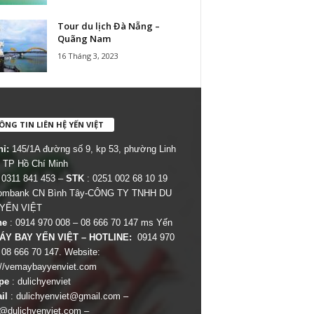
Tour du lịch Đà Nẵng –
Quãng Nam
16 Tháng 3, 2023
NG TIN LIÊN HỆ YẾN VIỆT
hỉ:
145/1A đường số 9, kp 53, phường Linh
 TP Hồ Chí Minh
 0311 841 453 –
STK
: 0251 002 68 10 19
combank CN Bình Tây-CÔNG TY TNHH DU
 YẾN VIỆT
ne
: 0914 970 008 – 08 666 70 147 ms Yến
ÁY BAY YẾN VIỆT – HOTLINE:
0914 970
 08 666 70 147. Website:
://vemaybayyenviet.com
pe
: dulichyenviet
il
:
dulichyenviet@gmail.com
–
dulichyenviet.com
–