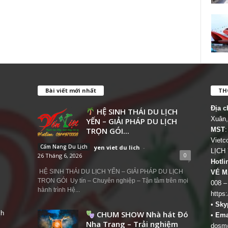
Bài viết mới nhất
THÔ
Địa c
HỆ SINH THÁI DU LỊCH
Xuân,
YẾN – GIẢI PHÁP DU LỊCH
TRỌN GÓI...
MST
:
Viet
Cẩm Nang Du Lịch
yen viet du lich
-
LỊCH
0
26 Tháng 6, 2026
Hotli
HỆ SINH THÁI DU LỊCH YẾN – GIẢI PHÁP DU LỊCH
VÉ M
TRỌN GÓI Uy tín – Chuyên nghiệp – Tận tâm trên mọi
008 –
hành trình Hệ...
https
•
Sky
ch
CHUM SHOW Nhà hát Đó
•
Ema
Nha Trang – Trải nghiệm
dosm@