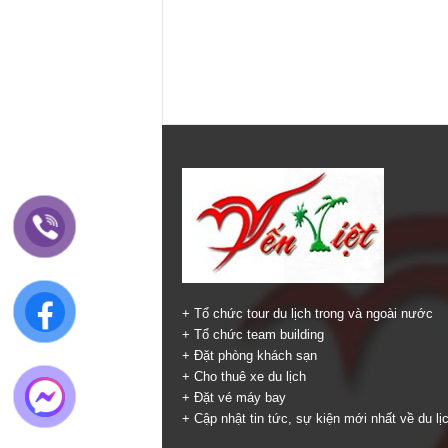
+ Tổ chức tour du lịch trong và ngoài nước
+ Tổ chức team building
+ Đặt phòng khách sạn
+ Cho thuê xe du lịch
+ Đặt vé máy bay
+ Cập nhật tin tức, sự kiện mới nhất về du lị