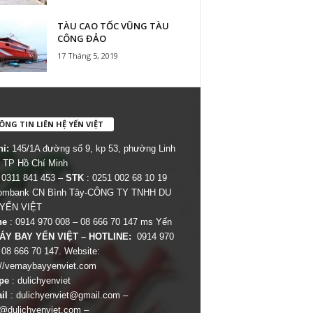
TÀU CAO TỐC VŨNG TÀU
CÔNG ĐẢO
17 Tháng 5, 2019
NG TIN LIÊN HỆ YẾN VIỆT
hỉ:
145/1A đường số 9, kp 53, phường Linh
 TP Hồ Chí Minh
 0311 841 453 –
STK
: 0251 002 68 10 19
combank CN Bình Tây-CÔNG TY TNHH DU
 YẾN VIỆT
ne
: 0914 970 008 – 08 666 70 147 ms Yến
ÁY BAY YẾN VIỆT – HOTLINE:
0914 970
 08 666 70 147. Website:
://vemaybayyenviet.com
pe
: dulichyenviet
il
:
dulichyenviet@gmail.com
–
dulichyenviet.com
–