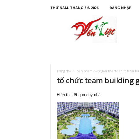
THỨ NĂM, THÁNG 8 6, 2026
ĐĂNG NHẬP
D
u
L
ị
c
h
Y
ế
n
Trang chủ
Sản phẩm được gắn thẻ “tổ chức team buil
V
tổ chức team building g
i
ệ
t
Hiển thị kết quả duy nhất