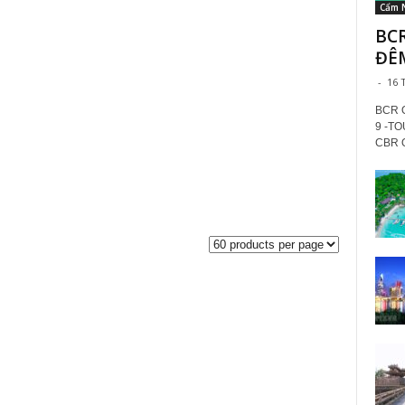
Cẩm 
BCR
ĐÊ
-
16 
BCR 
9 -T
CBR Q