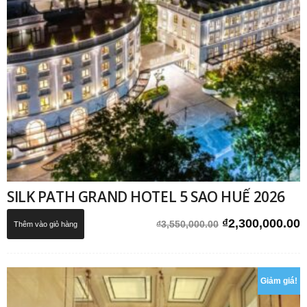
SILK PATH GRAND HOTEL 5 SAO HUẾ 2026
Giá
G
₫
2,300,000.00
₫
3,550,000.00
Thêm vào giỏ hàng
gốc
h
là:
t
₫3,550,000.00.
l
Giảm giá!
₫