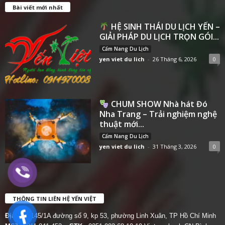
Bài viết mới nhất
HỆ SINH THÁI DU LỊCH YẾN –
GIẢI PHÁP DU LỊCH TRỌN GÓI...
Cẩm Nang Du Lịch
yen viet du lich
-
26 Tháng 6, 2026
0
CHUM SHOW Nhà hát Đó
Nha Trang – Trải nghiệm nghệ
thuật mới...
Cẩm Nang Du Lịch
yen viet du lich
-
31 Tháng 3, 2026
0
THÔNG TIN LIÊN HỆ YẾN VIỆT
Địa chỉ:
145/1A đường số 9, kp 53, phường Linh Xuân, TP Hồ Chí Minh