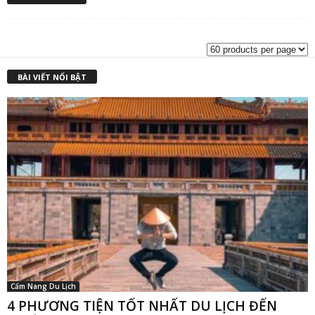
gốc
h
là:
t
₫2,000,000.00.
l
₫
BÀI VIẾT NỔI BẬT
Cẩm Nang Du Lịch
4 PHƯƠNG TIỆN TỐT NHẤT DU LỊCH ĐẾN