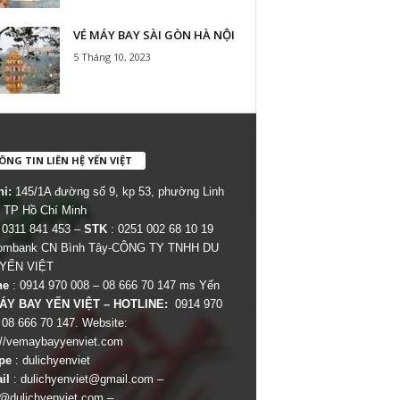
VÉ MÁY BAY SÀI GÒN HÀ NỘI
5 Tháng 10, 2023
NG TIN LIÊN HỆ YẾN VIỆT
hỉ:
145/1A đường số 9, kp 53, phường Linh
 TP Hồ Chí Minh
 0311 841 453 –
STK
: 0251 002 68 10 19
combank CN Bình Tây-CÔNG TY TNHH DU
 YẾN VIỆT
ne
: 0914 970 008 – 08 666 70 147 ms Yến
ÁY BAY YẾN VIỆT – HOTLINE:
0914 970
 08 666 70 147. Website:
://vemaybayyenviet.com
pe
: dulichyenviet
il
:
dulichyenviet@gmail.com
–
dulichyenviet.com
–