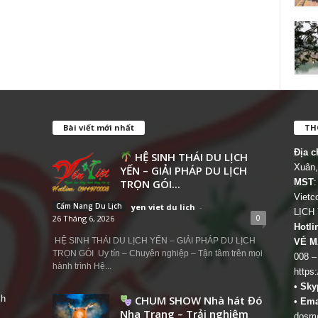
Bài viết mới nhất
THÔ
Địa c
HỆ SINH THÁI DU LỊCH
Xuân,
YẾN – GIẢI PHÁP DU LỊCH
TRỌN GÓI...
MST
:
Viet
Cẩm Nang Du Lịch
yen viet du lich
-
LỊCH
0
26 Tháng 6, 2026
Hotli
HỆ SINH THÁI DU LỊCH YẾN – GIẢI PHÁP DU LỊCH
VÉ M
TRỌN GÓI Uy tín – Chuyên nghiệp – Tận tâm trên mọi
008 –
hành trình Hệ...
https
•
Sky
ch
CHUM SHOW Nhà hát Đó
•
Ema
Nha Trang – Trải nghiệm
dosm@