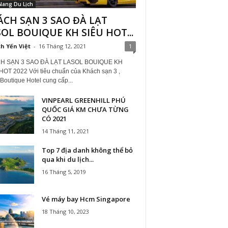
Nang Du Lịch
CH SẠN 3 SAO ĐÀ LẠT
OL BOUIQUE KH SIÊU HOT...
ch Yến Việt
-
16 Tháng 12, 2021
1
H SẠN 3 SAO ĐÀ LẠT LASOL BOUIQUE KH
HOT 2022 Với tiêu chuẩn của Khách sạn 3 ,
Boutique Hotel cung cấp...
VINPEARL GREENHILL PHÚ
QUỐC GIÁ KM CHƯA TỪNG
CÓ 2021
14 Tháng 11, 2021
Top 7 địa danh không thể bỏ
qua khi du lịch...
16 Tháng 5, 2019
Vé máy bay Hcm Singapore
18 Tháng 10, 2023