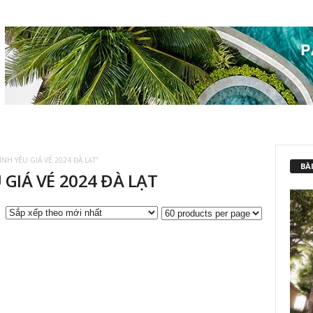
NH YÊU GIÁ VÉ 2024 ĐÀ LẠT”
BÀI
GIÁ VÉ 2024 ĐÀ LẠT