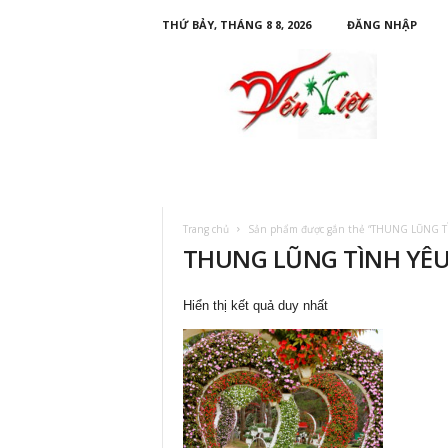
THỨ BẢY, THÁNG 8 8, 2026
ĐĂNG NHẬP
D
u
L
ị
c
h
Y
ế
n
Trang chủ
Sản phẩm được gắn thẻ “THUNG LŨNG TÌ
V
THUNG LŨNG TÌNH YÊU 
i
ệ
t
Hiển thị kết quả duy nhất