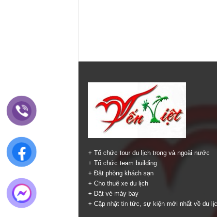
+ Tổ chức tour du lịch trong và ngoài nước
+ Tổ chức team building
+ Đặt phòng khách sạn
+ Cho thuê xe du lịch
+ Đặt vé máy bay
+ Cập nhật tin tức, sự kiện mới nhất về du lị