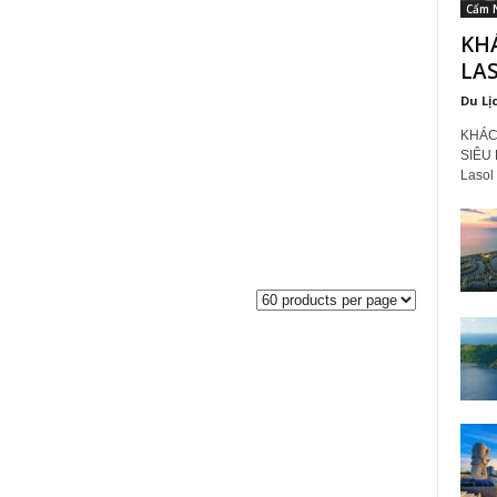
Cẩm 
KHÁ
LAS
Du Lị
KHÁC
SIÊU 
Lasol 