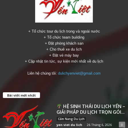
+ Tổ chức tour du lịch trong và ngoài nước
+ Tổ chức team building
+ Đặt phòng khách sạn
+ Cho thuê xe du lịch
+ Đặt vé máy bay
+ Cập nhật tin tức, sự kiện mới nhất về du lịch
Liên hệ chúng tôi:
dulichyenviet@gmail.com
Bài viết mới nhất
HỆ SINH THÁI DU LỊCH YẾN –
GIẢI PHÁP DU LỊCH TRỌN GÓI...
Cẩm Nang Du Lịch
yen viet du lich
-
26 Tháng 6, 2026
0