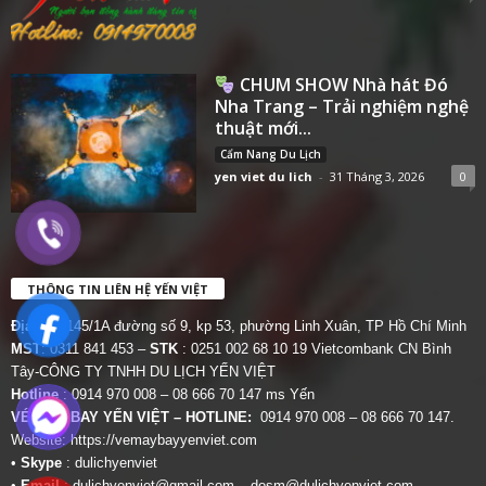
CHUM SHOW Nhà hát Đó
Nha Trang – Trải nghiệm nghệ
thuật mới...
Cẩm Nang Du Lịch
yen viet du lich
-
31 Tháng 3, 2026
0
THÔNG TIN LIÊN HỆ YẾN VIỆT
Địa chỉ:
145/1A đường số 9, kp 53, phường Linh Xuân, TP Hồ Chí Minh
MST
: 0311 841 453 –
STK
: 0251 002 68 10 19 Vietcombank CN Bình
Tây-CÔNG TY TNHH DU LỊCH YẾN VIỆT
Hotline
: 0914 970 008 – 08 666 70 147 ms Yến
VÉ MÁY BAY YẾN VIỆT – HOTLINE:
0914 970 008 – 08 666 70 147.
Website:
https://vemaybayyenviet.com
•
Skype
: dulichyenviet
•
Email
:
dulichyenviet@gmail.com
–
dosm@dulichyenviet.com
–