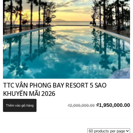
TTC VÂN PHONG BAY RESORT 5 SAO
KHUYẾN MÃI 2026
Giá
G
₫
1,950,000.00
₫
2,000,000.00
Thêm vào giỏ hàng
gốc
h
là:
t
₫2,000,000.00.
l