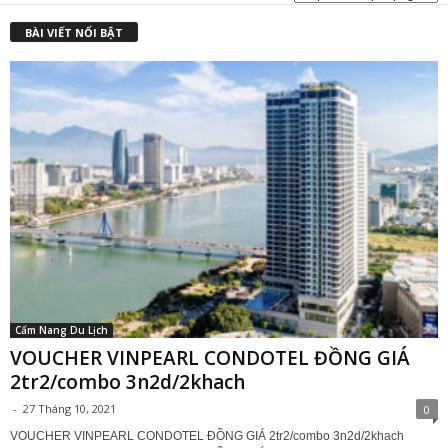
₫
BÀI VIẾT NỔI BẬT
Cẩm Nang Du Lịch
VOUCHER VINPEARL CONDOTEL ĐỒNG GIÁ
2tr2/combo 3n2d/2khach
-
27 Tháng 10, 2021
0
VOUCHER VINPEARL CONDOTEL ĐỒNG GIÁ 2tr2/combo 3n2d/2khach