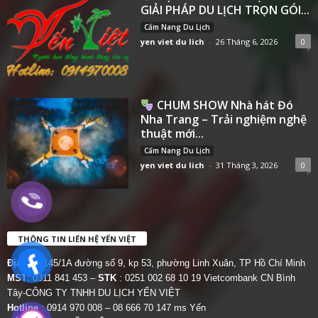
GIẢI PHÁP DU LỊCH TRỌN GÓI...
Cẩm Nang Du Lịch
yen viet du lich
-
26 Tháng 6, 2026
0
CHUM SHOW Nhà hát Đó
Nha Trang – Trải nghiệm nghệ
thuật mới...
Cẩm Nang Du Lịch
yen viet du lich
-
31 Tháng 3, 2026
0
THÔNG TIN LIÊN HỆ YẾN VIỆT
Địa chỉ:
145/1A đường số 9, kp 53, phường Linh Xuân, TP Hồ Chí Minh
MST
: 0311 841 453 –
STK
: 0251 002 68 10 19 Vietcombank CN Bình
Tây-CÔNG TY TNHH DU LỊCH YẾN VIỆT
Hotline
: 0914 970 008 – 08 666 70 147 ms Yến