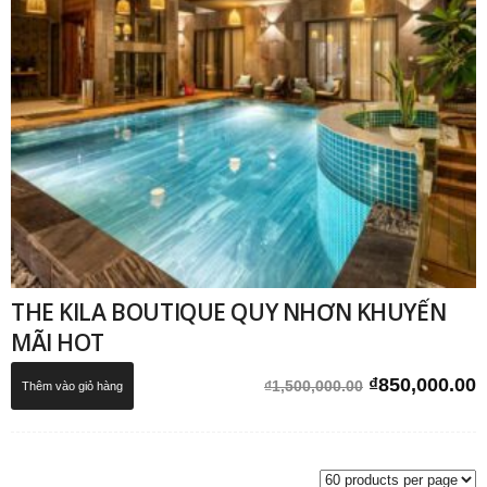
THE KILA BOUTIQUE QUY NHƠN KHUYẾN
MÃI HOT
Giá
G
₫
850,000.00
₫
1,500,000.00
Thêm vào giỏ hàng
gốc
h
là:
t
₫1,500,000.0
l