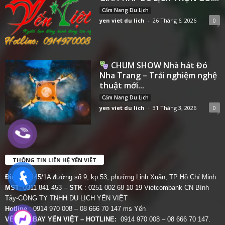
Cẩm Nang Du Lịch
yen viet du lich
-
26 Tháng 6, 2026
0
CHUM SHOW Nhà hát Đó
Nha Trang – Trải nghiệm nghệ
thuật mới...
Cẩm Nang Du Lịch
yen viet du lich
-
31 Tháng 3, 2026
0
THÔNG TIN LIÊN HỆ YẾN VIỆT
Địa chỉ:
145/1A đường số 9, kp 53, phường Linh Xuân, TP Hồ Chí Minh
MST
: 0311 841 453 –
STK
: 0251 002 68 10 19 Vietcombank CN Bình
Tây-CÔNG TY TNHH DU LỊCH YẾN VIỆT
Hotline
: 0914 970 008 – 08 666 70 147 ms Yến
VÉ MÁY BAY YẾN VIỆT – HOTLINE:
0914 970 008 – 08 666 70 147.