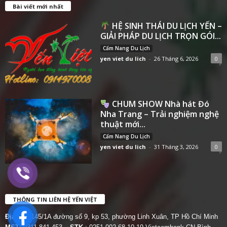
Bài viết mới nhất
HỆ SINH THÁI DU LỊCH YẾN –
GIẢI PHÁP DU LỊCH TRỌN GÓI...
Cẩm Nang Du Lịch
yen viet du lich
-
26 Tháng 6, 2026
0
CHUM SHOW Nhà hát Đó
Nha Trang – Trải nghiệm nghệ
thuật mới...
Cẩm Nang Du Lịch
yen viet du lich
-
31 Tháng 3, 2026
0
THÔNG TIN LIÊN HỆ YẾN VIỆT
Địa chỉ:
145/1A đường số 9, kp 53, phường Linh Xuân, TP Hồ Chí Minh