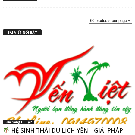
gốc
h
là:
t
₫2,500,000.00.
l
₫
BÀI VIẾT NỔI BẬT
Cẩm Nang Du Lịch
HỆ SINH THÁI DU LỊCH YẾN – GIẢI PHÁP