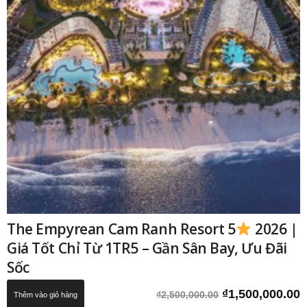
The Empyrean Cam Ranh Resort 5
2026 |
Giá Tốt Chỉ Từ 1TR5 – Gần Sân Bay, Ưu Đãi
Sốc
Giá
G
₫
1,500,000.00
₫
2,500,000.00
Thêm vào giỏ hàng