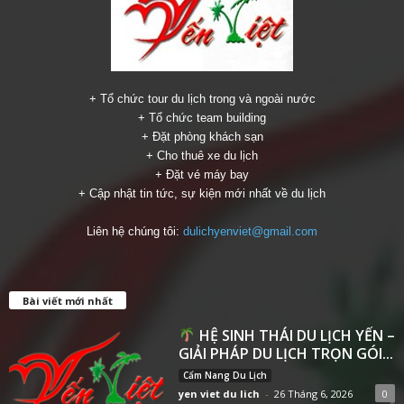
+ Tổ chức tour du lịch trong và ngoài nước
+ Tổ chức team building
+ Đặt phòng khách sạn
+ Cho thuê xe du lịch
+ Đặt vé máy bay
+ Cập nhật tin tức, sự kiện mới nhất về du lịch
Liên hệ chúng tôi:
dulichyenviet@gmail.com
Bài viết mới nhất
HỆ SINH THÁI DU LỊCH YẾN –
GIẢI PHÁP DU LỊCH TRỌN GÓI...
Cẩm Nang Du Lịch
yen viet du lich
-
26 Tháng 6, 2026
0