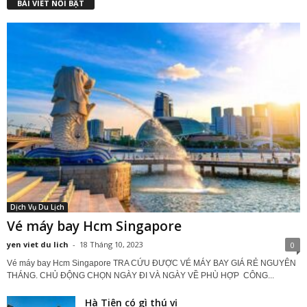
BÀI VIẾT NỔI BẬT
Dịch Vụ Du Lịch
Vé máy bay Hcm Singapore
yen viet du lich
-
18 Tháng 10, 2023
0
Vé máy bay Hcm Singapore TRA CỨU ĐƯỢC VÉ MÁY BAY GIÁ RẺ NGUYÊN
THÁNG. CHỦ ĐỘNG CHỌN NGÀY ĐI VÀ NGÀY VỀ PHÙ HỢP CÔNG...
Hà Tiên có gì thú vị