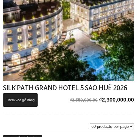
SILK PATH GRAND HOTEL 5 SAO HUẾ 2026
Giá
G
₫
2,300,000.00
₫
3,550,000.00
Thêm vào giỏ hàng
gốc
h
là:
t
₫3,550,000.00.
l
₫