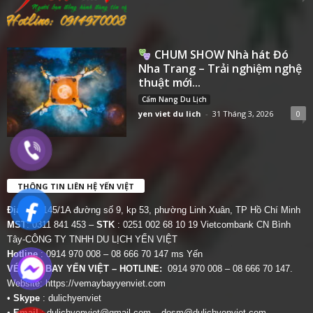
CHUM SHOW Nhà hát Đó
Nha Trang – Trải nghiệm nghệ
thuật mới...
Cẩm Nang Du Lịch
yen viet du lich
-
31 Tháng 3, 2026
0
THÔNG TIN LIÊN HỆ YẾN VIỆT
Địa chỉ:
145/1A đường số 9, kp 53, phường Linh Xuân, TP Hồ Chí Minh
MST
: 0311 841 453 –
STK
: 0251 002 68 10 19 Vietcombank CN Bình
Tây-CÔNG TY TNHH DU LỊCH YẾN VIỆT
Hotline
: 0914 970 008 – 08 666 70 147 ms Yến
VÉ MÁY BAY YẾN VIỆT – HOTLINE:
0914 970 008 – 08 666 70 147.
Website:
https://vemaybayyenviet.com
•
Skype
: dulichyenviet
•
Email
:
dulichyenviet@gmail.com
–
dosm@dulichyenviet.com
–