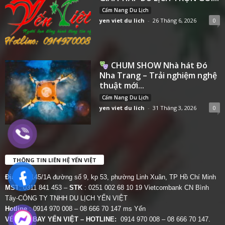
Cẩm Nang Du Lịch
yen viet du lich
-
26 Tháng 6, 2026
0
CHUM SHOW Nhà hát Đó
Nha Trang – Trải nghiệm nghệ
thuật mới...
Cẩm Nang Du Lịch
yen viet du lich
-
31 Tháng 3, 2026
0
THÔNG TIN LIÊN HỆ YẾN VIỆT
Địa chỉ:
145/1A đường số 9, kp 53, phường Linh Xuân, TP Hồ Chí Minh
MST
: 0311 841 453 –
STK
: 0251 002 68 10 19 Vietcombank CN Bình
Tây-CÔNG TY TNHH DU LỊCH YẾN VIỆT
Hotline
: 0914 970 008 – 08 666 70 147 ms Yến
VÉ MÁY BAY YẾN VIỆT – HOTLINE:
0914 970 008 – 08 666 70 147.