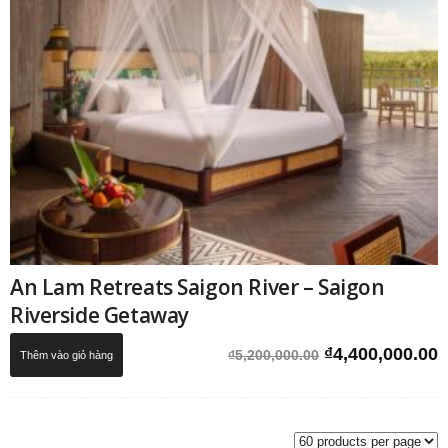
An Lam Retreats Saigon River – Saigon
Riverside Getaway
Giá
G
₫
4,400,000.00
₫
5,200,000.00
Thêm vào giỏ hàng
gốc
h
là:
t
₫5,200,000.00.
l