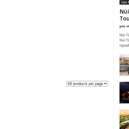
Cẩm 
Núi
Tour
yen v
Núi T
Núi Tà
nguyên