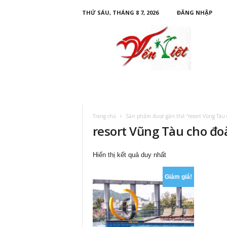
THỨ SÁU, THÁNG 8 7, 2026
ĐĂNG NHẬP
D
u
L
ị
c
h
Y
ế
n
Trang chủ
Sản phẩm được gắn thẻ “resort Vũng Tàu c
V
resort Vũng Tàu cho đo
i
ệ
t
Hiển thị kết quả duy nhất
Giảm giá!