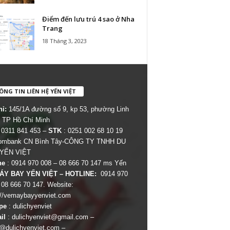
Điểm đến lưu trú 4 sao ở Nha
Trang
18 Tháng 3, 2023
NG TIN LIÊN HỆ YẾN VIỆT
hỉ:
145/1A đường số 9, kp 53, phường Linh
 TP Hồ Chí Minh
 0311 841 453 –
STK
: 0251 002 68 10 19
combank CN Bình Tây-CÔNG TY TNHH DU
 YẾN VIỆT
ne
: 0914 970 008 – 08 666 70 147 ms Yến
ÁY BAY YẾN VIỆT – HOTLINE:
0914 970
 08 666 70 147. Website:
://vemaybayyenviet.com
pe
: dulichyenviet
il
:
dulichyenviet@gmail.com
–
dulichyenviet.com
–