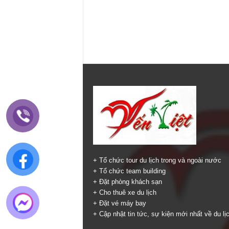
+ Tổ chức tour du lịch trong và ngoài nước
+ Tổ chức team building
+ Đặt phòng khách sạn
+ Cho thuê xe du lịch
+ Đặt vé máy bay
+ Cập nhật tin tức, sự kiện mới nhất về du lị