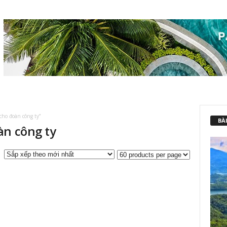
ho đoàn công ty”
BÀI
àn công ty