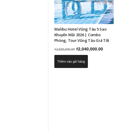
Malibu Hotel Vũng Tàu 5 Sao
Khuyến Mãi 2026 | Combo
Phòng, Tour Vũng Tàu Giá Tốt
Giá
Giá
₫
2,040,000.00
₫
2,500,000.00
gốc
hiện
Thêm vào giỏ hàng
là:
tại
₫2,500,000.00.
là:
₫2,040,000.00.