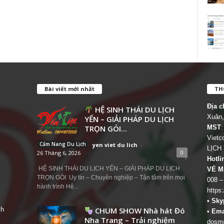
Bài viết mới nhất
THÔ
Địa c
HỆ SINH THÁI DU LỊCH
Xuân,
YẾN – GIẢI PHÁP DU LỊCH
TRỌN GÓI...
MST
:
Viet
Cẩm Nang Du Lịch
yen viet du lich
-
LỊCH
0
26 Tháng 6, 2026
Hotli
HỆ SINH THÁI DU LỊCH YẾN – GIẢI PHÁP DU LỊCH
VÉ M
TRỌN GÓI Uy tín – Chuyên nghiệp – Tận tâm trên mọi
008 –
hành trình Hệ...
https
•
Sky
ch
CHUM SHOW Nhà hát Đó
•
Ema
Nha Trang – Trải nghiệm
dosm@