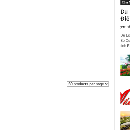
Cẩm 
Du 
Điể
yen v
Du Lị
Bỏ Qu
tỉnh B