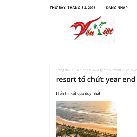
THỨ BẢY, THÁNG 8 8, 2026
ĐĂNG NHẬP
D
u
L
ị
c
h
Y
ế
n
Trang chủ
Sản phẩm được gắn thẻ “resort tổ chức ye
V
resort tổ chức year end
i
ệ
t
Hiển thị kết quả duy nhất