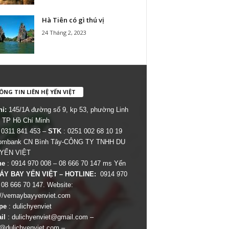
Hà Tiên có gì thú vị
24 Tháng 2, 2023
NG TIN LIÊN HỆ YẾN VIỆT
hỉ:
145/1A đường số 9, kp 53, phường Linh
 TP Hồ Chí Minh
 0311 841 453 –
STK
: 0251 002 68 10 19
combank CN Bình Tây-CÔNG TY TNHH DU
 YẾN VIỆT
ne
: 0914 970 008 – 08 666 70 147 ms Yến
ÁY BAY YẾN VIỆT – HOTLINE:
0914 970
 08 666 70 147. Website:
://vemaybayyenviet.com
pe
: dulichyenviet
il
:
dulichyenviet@gmail.com
–
dulichyenviet.com
–