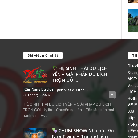
Bài viết mới nhất
THÔ
Địa c
HỆ SINH THÁI DU LỊCH
Xuân,
YẾN – GIẢI PHÁP DU LỊCH
TRỌN GÓI...
MST
:
Viet
Cẩm Nang Du Lịch
yen viet du lich
-
LỊCH
0
26 Tháng 6, 2026
Hotli
HỆ SINH THÁI DU LỊCH YẾN – GIẢI PHÁP DU LỊCH
VÉ M
TRỌN GÓI Uy tín – Chuyên nghiệp – Tận tâm trên mọi
008 –
hành trình Hệ...
https
•
Sky
ch
CHUM SHOW Nhà hát Đó
•
Ema
Nha Trang – Trải nghiệm
dosm@