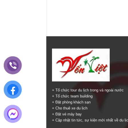
+ Tổ chức tour du lịch trong và ngoài nước
+ Tổ chức team building
+ Đặt phòng khách sạn
+ Cho thuê xe du lịch
+ Đặt vé máy bay
+ Cập nhật tin tức, sự kiện mới nhất về du lị