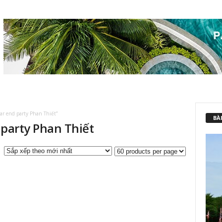
ar end party Phan Thiết”
BÀI
 party Phan Thiết