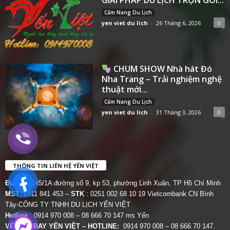
Cẩm Nang Du Lịch
yen viet du lich
-
26 Tháng 6, 2026
0
CHUM SHOW Nhà hát Đó
Nha Trang – Trải nghiệm nghệ
thuật mới...
Cẩm Nang Du Lịch
yen viet du lich
-
31 Tháng 3, 2026
0
THÔNG TIN LIÊN HỆ YẾN VIỆT
Địa chỉ:
145/1A đường số 9, kp 53, phường Linh Xuân, TP Hồ Chí Minh
MST
: 0311 841 453 –
STK
: 0251 002 68 10 19 Vietcombank CN Bình
Tây-CÔNG TY TNHH DU LỊCH YẾN VIỆT
Hotline
: 0914 970 008 – 08 666 70 147 ms Yến
VÉ MÁY BAY YẾN VIỆT – HOTLINE:
0914 970 008 – 08 666 70 147.