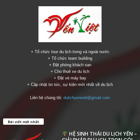
+ Tổ chức tour du lịch trong và ngoài nước
+ Tổ chức team building
+ Đặt phòng khách sạn
+ Cho thuê xe du lịch
+ Đặt vé máy bay
+ Cập nhật tin tức, sự kiện mới nhất về du lịch
Liên hệ chúng tôi:
dulichyenviet@gmail.com
Bài viết mới nhất
HỆ SINH THÁI DU LỊCH YẾN –
GIẢI PHÁP DU LỊCH TRỌN GÓI...