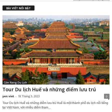
BÀI VIẾT NỔI BẬT
Cẩm Nang Du Lịch
Tour Du lịch Huế và những điểm lưu trú
yen viet
-
18 Tháng 3, 2023
0
Tour Du lịch Huế và những điểm lưu trú Huế là một thành phố du lịch nổi tiếng
tại Việt Nam, với nhiều điểm tham...