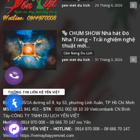
yen viet du lich
-
26 Tháng 6, 2026
0
CHUM SHOW Nhà hát Đó
Nha Trang – Trải nghiệm nghệ
thuật mới...
Cẩm Nang Du Lịch
yen viet du lich
-
31 Tháng 3, 2026
0
THÔNG TIN LIÊN HỆ YẾN VIỆT
Địa chỉ:
145/1A đường số 9, kp 53, phường Linh Xuân, TP Hồ Chí Minh
MST
: 0311 841 453 –
STK
: 0251 002 68 10 19 Vietcombank CN Bình
Tây-CÔNG TY TNHH DU LỊCH YẾN VIỆT
Hotline
: 0914 970 008 – 08 666 70 147 ms Yến
VÉ MÁY BAY YẾN VIỆT – HOTLINE:
0914 970 008 – 08 666 70 147.
Website:
https://vemaybayyenviet.com