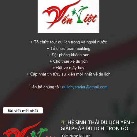
+ Tổ chức tour du lịch trong và ngoài nước
+ Tổ chức team building
+ Đặt phòng khách sạn
+ Cho thuê xe du lịch
+ Đặt vé máy bay
+ Cập nhật tin tức, sự kiện mới nhất về du lịch
Liên hệ chúng tôi:
dulichyenviet@gmail.com
Bài viết mới nhất
HỆ SINH THÁI DU LỊCH YẾN –
GIẢI PHÁP DU LỊCH TRỌN GÓI...
Cẩm Nang Du Lịch