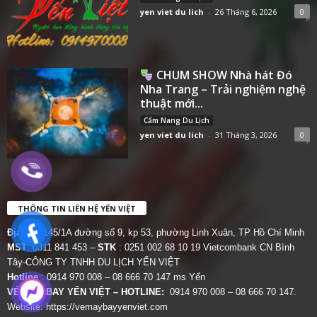
yen viet du lich
-
26 Tháng 6, 2026
0
CHUM SHOW Nhà hát Đó
Nha Trang – Trải nghiệm nghệ
thuật mới...
Cẩm Nang Du Lịch
yen viet du lich
-
31 Tháng 3, 2026
0
THÔNG TIN LIÊN HỆ YẾN VIỆT
Địa chỉ:
145/1A đường số 9, kp 53, phường Linh Xuân, TP Hồ Chí Minh
MST
: 0311 841 453 –
STK
: 0251 002 68 10 19 Vietcombank CN Bình
Tây-CÔNG TY TNHH DU LỊCH YẾN VIỆT
Hotline
: 0914 970 008 – 08 666 70 147 ms Yến
VÉ MÁY BAY YẾN VIỆT – HOTLINE:
0914 970 008 – 08 666 70 147.
Website:
https://vemaybayyenviet.com