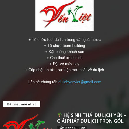
+ Tổ chức tour du lịch trong và ngoài nước
+ Tổ chức team building
+ Đặt phòng khách sạn
+ Cho thuê xe du lịch
+ Đặt vé máy bay
+ Cập nhật tin tức, sự kiện mới nhất về du lịch
Liên hệ chúng tôi:
dulichyenviet@gmail.com
Bài viết mới nhất
HỆ SINH THÁI DU LỊCH YẾN –
GIẢI PHÁP DU LỊCH TRỌN GÓI...
Cẩm Nang Du Lịch