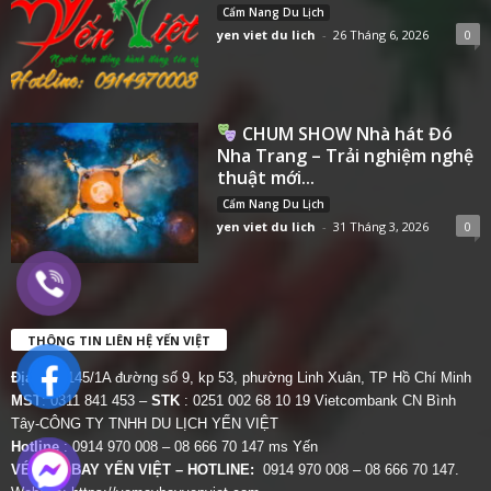
Cẩm Nang Du Lịch
yen viet du lich
-
26 Tháng 6, 2026
0
CHUM SHOW Nhà hát Đó
Nha Trang – Trải nghiệm nghệ
thuật mới...
Cẩm Nang Du Lịch
yen viet du lich
-
31 Tháng 3, 2026
0
THÔNG TIN LIÊN HỆ YẾN VIỆT
Địa chỉ:
145/1A đường số 9, kp 53, phường Linh Xuân, TP Hồ Chí Minh
MST
: 0311 841 453 –
STK
: 0251 002 68 10 19 Vietcombank CN Bình
Tây-CÔNG TY TNHH DU LỊCH YẾN VIỆT
Hotline
: 0914 970 008 – 08 666 70 147 ms Yến
VÉ MÁY BAY YẾN VIỆT – HOTLINE:
0914 970 008 – 08 666 70 147.