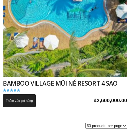
BAMBOO VILLAGE MŨI NÉ RESORT 4 SAO
Được xếp
hạng
₫
2,600,000.00
Thêm vào giỏ hàng
5.00
5 sao