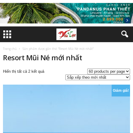
Trang chủ
Sản phẩm được gắn thẻ “Resort Mũi Né mới nhất”
Resort Mũi Né mới nhất
Đã
Hiển thị tất cả 2 kết quả
sắp
xếp
theo
Giảm giá!
mới
nhất