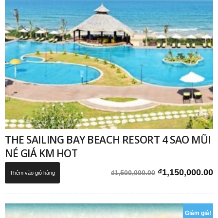
THE SAILING BAY BEACH RESORT 4 SAO MŨI
NÉ GIÁ KM HOT
Giá
G
₫
1,150,000.00
₫
1,500,000.00
Thêm vào giỏ hàng
gốc
h
là:
t
₫1,500,000.00.
l
Giảm giá!