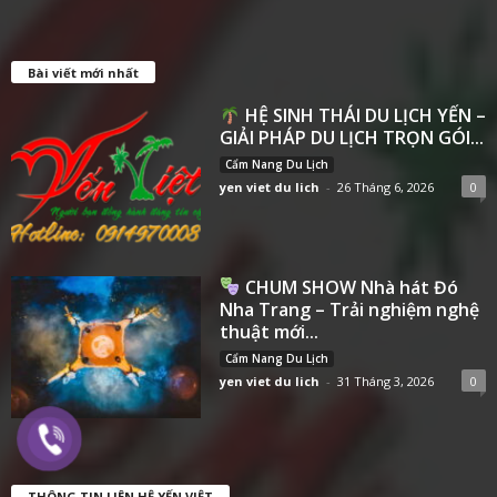
Bài viết mới nhất
HỆ SINH THÁI DU LỊCH YẾN –
GIẢI PHÁP DU LỊCH TRỌN GÓI...
Cẩm Nang Du Lịch
yen viet du lich
-
26 Tháng 6, 2026
0
CHUM SHOW Nhà hát Đó
Nha Trang – Trải nghiệm nghệ
thuật mới...
Cẩm Nang Du Lịch
yen viet du lich
-
31 Tháng 3, 2026
0
THÔNG TIN LIÊN HỆ YẾN VIỆT