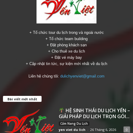
+ Tổ chức tour du lịch trong và ngoài nước
+ Tổ chức team building
+ Đặt phòng khách sạn
+ Cho thuê xe du lịch
+ Đặt vé máy bay
+ Cập nhật tin tức, sự kiện mới nhất về du lịch
Liên hệ chúng tôi:
dulichyenviet@gmail.com
Bài viết mới nhất
HỆ SINH THÁI DU LỊCH YẾN –
GIẢI PHÁP DU LỊCH TRỌN GÓI...
Cẩm Nang Du Lịch
yen viet du lich
-
26 Tháng 6, 2026
0