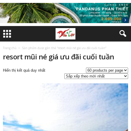
Trang chủ
Sản phẩm được gắn thẻ “resort mũi né giá ưu đãi cuối tuần”
resort mũi né giá ưu đãi cuối tuần
Hiển thị kết quả duy nhất