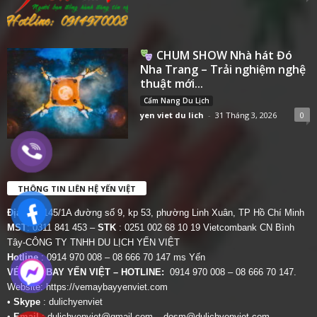
CHUM SHOW Nhà hát Đó
Nha Trang – Trải nghiệm nghệ
thuật mới...
Cẩm Nang Du Lịch
yen viet du lich
-
31 Tháng 3, 2026
0
THÔNG TIN LIÊN HỆ YẾN VIỆT
Địa chỉ:
145/1A đường số 9, kp 53, phường Linh Xuân, TP Hồ Chí Minh
MST
: 0311 841 453 –
STK
: 0251 002 68 10 19 Vietcombank CN Bình
Tây-CÔNG TY TNHH DU LỊCH YẾN VIỆT
Hotline
: 0914 970 008 – 08 666 70 147 ms Yến
VÉ MÁY BAY YẾN VIỆT – HOTLINE:
0914 970 008 – 08 666 70 147.
Website:
https://vemaybayyenviet.com
•
Skype
: dulichyenviet
•
Email
:
dulichyenviet@gmail.com
–
dosm@dulichyenviet.com
–