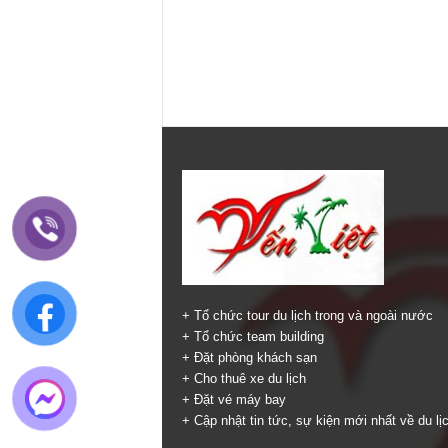
+ Tổ chức tour du lịch trong và ngoài nước
+ Tổ chức team building
+ Đặt phòng khách sạn
+ Cho thuê xe du lịch
+ Đặt vé máy bay
+ Cập nhật tin tức, sự kiện mới nhất về du lị