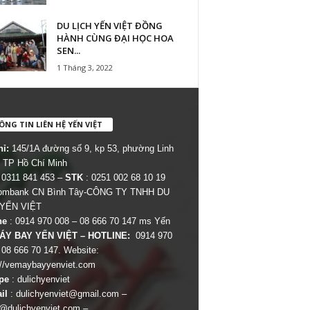
DU LỊCH YẾN VIỆT ĐỒNG
HÀNH CÙNG ĐẠI HỌC HOA
SEN...
1 Tháng 3, 2022
NG TIN LIÊN HỆ YẾN VIỆT
hỉ:
145/1A đường số 9, kp 53, phường Linh
 TP Hồ Chí Minh
 0311 841 453 –
STK
: 0251 002 68 10 19
combank CN Bình Tây-CÔNG TY TNHH DU
 YẾN VIỆT
ne
: 0914 970 008 – 08 666 70 147 ms Yến
ÁY BAY YẾN VIỆT – HOTLINE:
0914 970
 08 666 70 147. Website:
://vemaybayyenviet.com
pe
: dulichyenviet
il
:
dulichyenviet@gmail.com
–
dulichyenviet.com
–