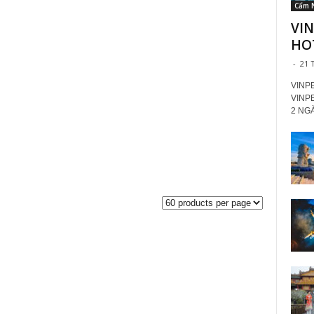
Cẩm 
VIN
HOT
-
21 
VINPE
VINPE
2 NG