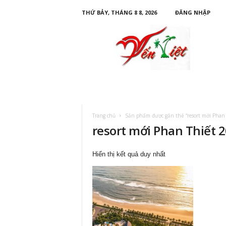
THỨ BẢY, THÁNG 8 8, 2026
ĐĂNG NHẬP
D
u
L
ị
c
h
Y
ế
n
Trang chủ
Sản phẩm được gắn thẻ “resort mới Phan 
V
resort mới Phan Thiết 
i
ệ
t
Hiển thị kết quả duy nhất