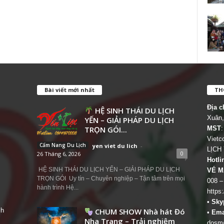
Bài viết mới nhất
THÔ
Địa c
HỆ SINH THÁI DU LỊCH
Xuân,
YẾN – GIẢI PHÁP DU LỊCH
TRỌN GÓI...
MST
:
Viet
Cẩm Nang Du Lịch
yen viet du lich
-
LỊCH
0
26 Tháng 6, 2026
Hotli
HỆ SINH THÁI DU LỊCH YẾN – GIẢI PHÁP DU LỊCH
VÉ M
TRỌN GÓI Uy tín – Chuyên nghiệp – Tận tâm trên mọi
008 –
hành trình Hệ...
https
•
Sky
ch
CHUM SHOW Nhà hát Đó
•
Ema
Nha Trang – Trải nghiệm
dosm@