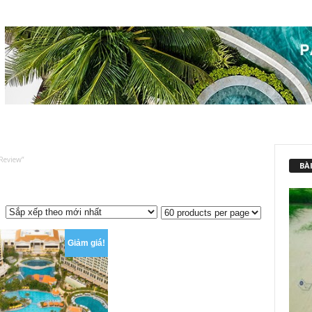
Review”
BÀI
Giảm giá!