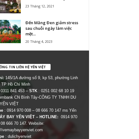
23 Tháng 12, 2021
Đến Măng Đen giảm stress
sau chuỗi ngày làm việc
mệt...
20 Tháng 4, 2023
NG TIN LIÊN HỆ YẾN VIỆT
hỉ:
145/1A đường số 9, kp 53, phường Linh
 TP Hồ Chí Minh
 0311 841 453 –
STK
: 0251 002 68 10 19
combank CN Bình Tây-CÔNG TY TNHH DU
 YẾN VIỆT
ne
: 0914 970 008 – 08 666 70 147 ms Yến
ÁY BAY YẾN VIỆT – HOTLINE:
0914 970
 08 666 70 147. Website:
://vemaybayyenviet.com
pe
: dulichyenviet