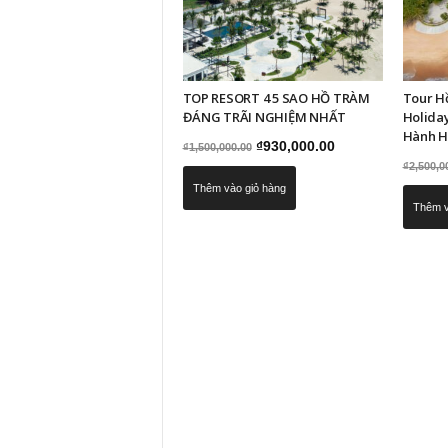
TOP RESORT 4 5 SAO HỒ TRÀM
Tour H
ĐÁNG TRÃI NGHIỆM NHẤT
Holiday
Hành H
Giá
Giá
₫
930,000.00
₫
1,500,000.00
₫
2,500,0
gốc
hiện
Thêm vào giỏ hàng
là:
tại
Thêm v
₫1,500,000.00.
là:
₫930,000.00.