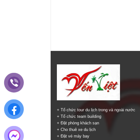
+ Tổ chức tour du lịch trong và ngoài nước
+ Tổ chức team building
+ Đặt phòng khách sạn
+ Cho thuê xe du lịch
+ Đặt vé máy bay