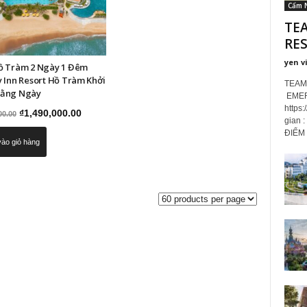
Cẩm 
TE
RES
yen v
ồ Tràm 2 Ngày 1 Đêm
 Inn Resort Hồ Tràm Khởi
TEAM
ằng Ngày
EMER
https
Giá
Giá
₫
1,490,000.00
00.00
gian 
gốc
hiện
ĐIỂM 
ào giỏ hàng
là:
tại
₫2,500,000.00.
là:
₫1,490,000.00.