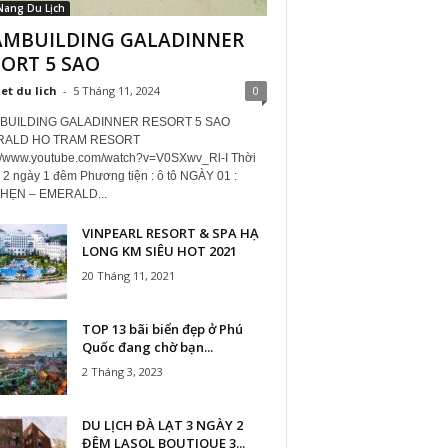
Nang Du Lịch
AMBUILDING GALADINNER
ORT 5 SAO
iet du lich
-
5 Tháng 11, 2024
0
BUILDING GALADINNER RESORT 5 SAO
ALD HO TRAM RESORT
://www.youtube.com/watch?v=V0SXwv_Rl-I Thời
: 2 ngày 1 đêm Phương tiện : ô tô NGÀY 01 :
HẸN – EMERALD...
VINPEARL RESORT & SPA HẠ
LONG KM SIÊU HOT 2021
20 Tháng 11, 2021
TOP 13 bãi biển đẹp ở Phú
Quốc đang chờ bạn...
2 Tháng 3, 2023
DU LỊCH ĐÀ LẠT 3 NGÀY 2
ĐÊM LASOL BOUTIQUE 3...