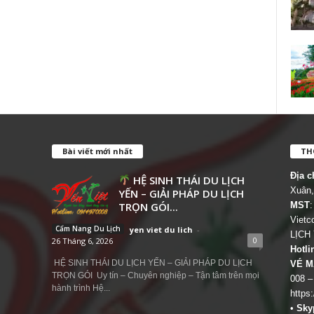
Bài viết mới nhất
THÔ
Địa c
HỆ SINH THÁI DU LỊCH
Xuân,
YẾN – GIẢI PHÁP DU LỊCH
TRỌN GÓI...
MST
:
Viet
Cẩm Nang Du Lịch
yen viet du lich
-
LỊCH
0
26 Tháng 6, 2026
Hotli
HỆ SINH THÁI DU LỊCH YẾN – GIẢI PHÁP DU LỊCH
VÉ M
TRỌN GÓI Uy tín – Chuyên nghiệp – Tận tâm trên mọi
008 –
hành trình Hệ...
https
•
Sky