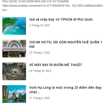
PHÚ QUỐC CHÀO ĐÓN BẠN GIÁ CHỈ TỪ 532k/K/Đ
https://www.youtube.com/watch?v=iCF-R684040 Giá : 532 000 vnđ/khách/đêm
lưu...
Giá vé máy bay từ TPHCM đi Phú Quốc
5 Tháng 10, 2023
OSCAR HOTEL SÀI GÒN NGUYỄN HUỆ QUẬN 1
KM
25 Tháng 2, 2022
VÉ MÁY BAY ĐI BUÔN MÊ THUỘT
24 Tháng 10, 2023
Vịnh Hạ Long là một trong 25 điểm đến đẹp
nhất...
21 Tháng 3, 2023