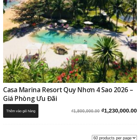
Casa Marina Resort Quy Nhơn 4 Sao 2026 –
Giá Phòng Ưu Đãi
Giá
G
₫
1,230,000.00
₫
1,800,000.00
Thêm vào giỏ hàng
gốc
h
là:
t
₫1,800,000.00.
l