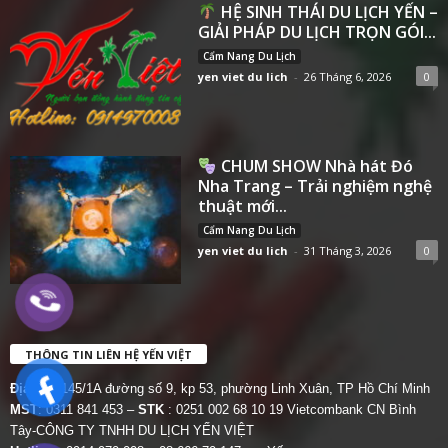
HỆ SINH THÁI DU LỊCH YẾN –
GIẢI PHÁP DU LỊCH TRỌN GÓI...
Cẩm Nang Du Lịch
yen viet du lich
-
26 Tháng 6, 2026
0
CHUM SHOW Nhà hát Đó
Nha Trang – Trải nghiệm nghệ
thuật mới...
Cẩm Nang Du Lịch
yen viet du lich
-
31 Tháng 3, 2026
0
THÔNG TIN LIÊN HỆ YẾN VIỆT
Địa chỉ:
145/1A đường số 9, kp 53, phường Linh Xuân, TP Hồ Chí Minh
MST
: 0311 841 453 –
STK
: 0251 002 68 10 19 Vietcombank CN Bình
Tây-CÔNG TY TNHH DU LỊCH YẾN VIỆT