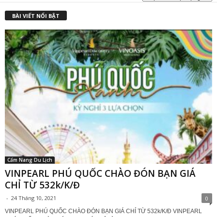
₫
BÀI VIẾT NỔI BẬT
Cẩm Nang Du Lịch
VINPEARL PHÚ QUỐC CHÀO ĐÓN BẠN GIÁ
CHỈ TỪ 532k/K/Đ
-
24 Tháng 10, 2021
0
VINPEARL PHÚ QUỐC CHÀO ĐÓN BẠN GIÁ CHỈ TỪ 532k/K/Đ VINPEARL