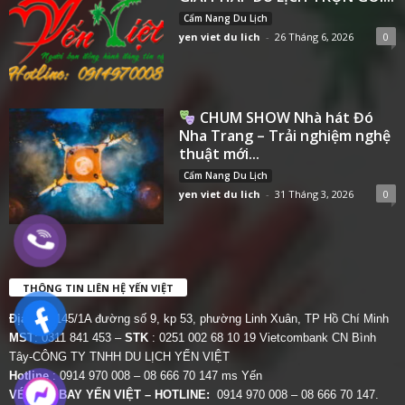
Cẩm Nang Du Lịch
yen viet du lich
-
26 Tháng 6, 2026
0
CHUM SHOW Nhà hát Đó
Nha Trang – Trải nghiệm nghệ
thuật mới...
Cẩm Nang Du Lịch
yen viet du lich
-
31 Tháng 3, 2026
0
THÔNG TIN LIÊN HỆ YẾN VIỆT
Địa chỉ:
145/1A đường số 9, kp 53, phường Linh Xuân, TP Hồ Chí Minh
MST
: 0311 841 453 –
STK
: 0251 002 68 10 19 Vietcombank CN Bình
Tây-CÔNG TY TNHH DU LỊCH YẾN VIỆT
Hotline
: 0914 970 008 – 08 666 70 147 ms Yến
VÉ MÁY BAY YẾN VIỆT – HOTLINE:
0914 970 008 – 08 666 70 147.