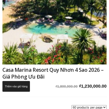
Casa Marina Resort Quy Nhơn 4 Sao 2026 –
Giá Phòng Ưu Đãi
Giá
G
₫
1,230,000.00
₫
1,800,000.00
Thêm vào giỏ hàng
gốc
h
là:
t
₫1,800,000.00.
l