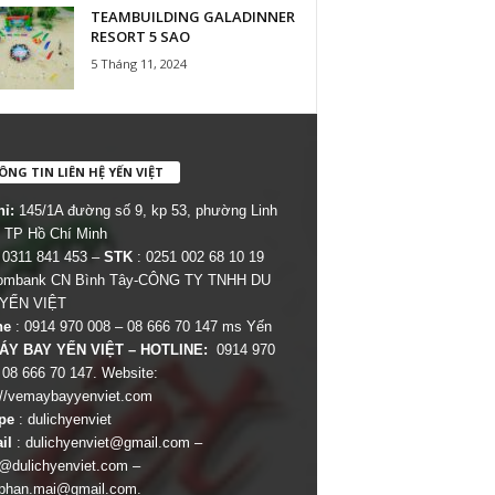
TEAMBUILDING GALADINNER
RESORT 5 SAO
5 Tháng 11, 2024
NG TIN LIÊN HỆ YẾN VIỆT
hỉ:
145/1A đường số 9, kp 53, phường Linh
 TP Hồ Chí Minh
 0311 841 453 –
STK
: 0251 002 68 10 19
combank CN Bình Tây-CÔNG TY TNHH DU
 YẾN VIỆT
ne
: 0914 970 008 – 08 666 70 147 ms Yến
ÁY BAY YẾN VIỆT – HOTLINE:
0914 970
 08 666 70 147. Website:
://vemaybayyenviet.com
pe
: dulichyenviet
il
:
dulichyenviet@gmail.com
–
dulichyenviet.com
–
phan.mai@gmail.com
.