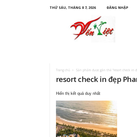
THỨ SÁU, THÁNG 8 7, 2026
ĐĂNG NHẬP
D
u
L
ị
c
h
Y
ế
n
Trang chủ
Sản phẩm được gắn thẻ “resort check in đ
V
resort check in đẹp Pha
i
ệ
t
Hiển thị kết quả duy nhất