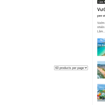
Cẩm 
Vườ
yen v
Vườn 
nhiên 
Lâm...