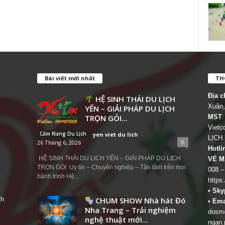
Bài viết mới nhất
THÔ
Địa c
HỆ SINH THÁI DU LỊCH
Xuân,
YẾN – GIẢI PHÁP DU LỊCH
TRỌN GÓI...
MST
:
Viet
Cẩm Nang Du Lịch
yen viet du lich
-
LỊCH
0
26 Tháng 6, 2026
Hotli
HỆ SINH THÁI DU LỊCH YẾN – GIẢI PHÁP DU LỊCH
VÉ M
TRỌN GÓI Uy tín – Chuyên nghiệp – Tận tâm trên mọi
008 –
hành trình Hệ...
https
•
Sky
ch
CHUM SHOW Nhà hát Đó
•
Ema
Nha Trang – Trải nghiệm
dosm@
nghệ thuật mới...
ngan.