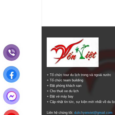
+ Tổ chức tour du lịch trong và ngoài nước
+ Tổ chức team building
+ Đặt phòng khách sạn
+ Cho thuê xe du lịch
+ Đặt vé máy bay
+ Cập nhật tin tức, sự kiện mới nhất về du lị
Liên hệ chúng tôi:
dulichyenviet@gmail.com