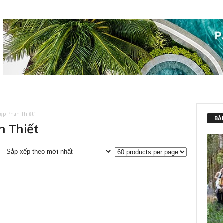
ẹp Phan Thiết”
BÀI
n Thiết