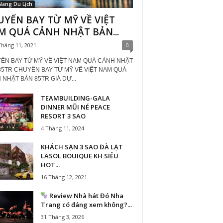
Nang Du Lịch
YẾN BAY TỪ MỸ VỀ VIỆT
M QUÁ CẢNH NHẬT BẢN...
Tháng 11, 2021
0
ẾN BAY TỪ MỸ VỀ VIỆT NAM QUÁ CẢNH NHẬT
85TR CHUYẾN BAY TỪ MỸ VỀ VIỆT NAM QUÁ
NHẬT BẢN 85TR GIÁ DỰ...
TEAMBUILDING-GALA
DINNER MŨI NÉ PEACE
RESORT 3 SAO
4 Tháng 11, 2024
KHÁCH SẠN 3 SAO ĐÀ LẠT
LASOL BOUIQUE KH SIÊU
HOT...
16 Tháng 12, 2021
Review Nhà hát Đó Nha
Trang có đáng xem không?...
31 Tháng 3, 2026