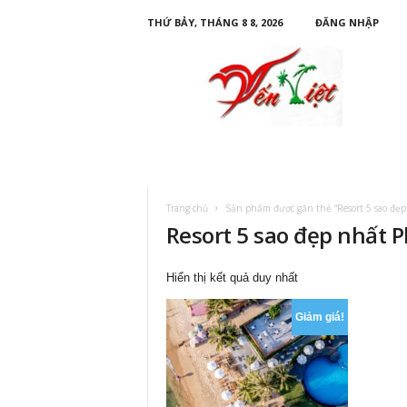
THỨ BẢY, THÁNG 8 8, 2026
ĐĂNG NHẬP
D
u
L
ị
c
h
Y
ế
n
Trang chủ
Sản phẩm được gắn thẻ “Resort 5 sao đẹ
V
Resort 5 sao đẹp nhất 
i
ệ
t
Hiển thị kết quả duy nhất
Giảm giá!