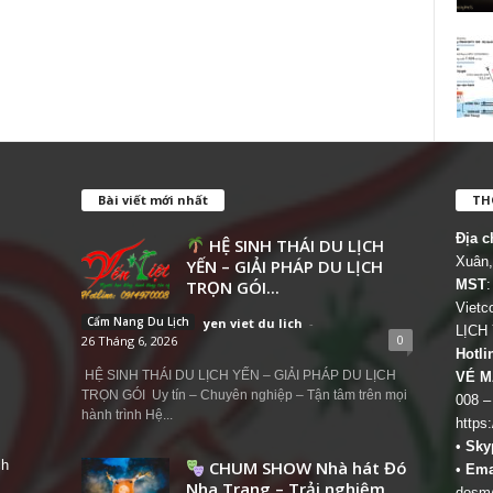
Bài viết mới nhất
THÔ
Địa c
HỆ SINH THÁI DU LỊCH
Xuân,
YẾN – GIẢI PHÁP DU LỊCH
TRỌN GÓI...
MST
:
Viet
Cẩm Nang Du Lịch
yen viet du lich
-
LỊCH
0
26 Tháng 6, 2026
Hotli
HỆ SINH THÁI DU LỊCH YẾN – GIẢI PHÁP DU LỊCH
VÉ M
TRỌN GÓI Uy tín – Chuyên nghiệp – Tận tâm trên mọi
008 –
hành trình Hệ...
https
•
Sky
ch
CHUM SHOW Nhà hát Đó
•
Ema
Nha Trang – Trải nghiệm
dosm@