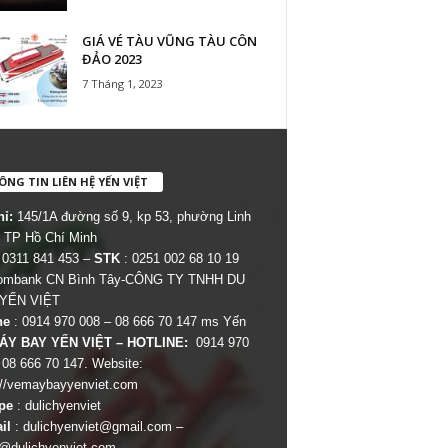
GIÁ VÉ TÀU VŨNG TÀU CÔN
ĐẢO 2023
7 Tháng 1, 2023
NG TIN LIÊN HỆ YẾN VIỆT
hỉ:
145/1A đường số 9, kp 53, phường Linh
 TP Hồ Chí Minh
 0311 841 453 –
STK
: 0251 002 68 10 19
combank CN Bình Tây-CÔNG TY TNHH DU
 YẾN VIỆT
ne
: 0914 970 008 – 08 666 70 147 ms Yến
ÁY BAY YẾN VIỆT – HOTLINE:
0914 970
 08 666 70 147. Website:
://vemaybayyenviet.com
pe
: dulichyenviet
il
:
dulichyenviet@gmail.com
–
dulichyenviet.com
–