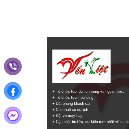
+ Tổ chức tour du lịch trong và ngoài nước
+ Tổ chức team building
+ Đặt phòng khách sạn
+ Cho thuê xe du lịch
+ Đặt vé máy bay
+ Cập nhật tin tức, sự kiện mới nhất về du lị