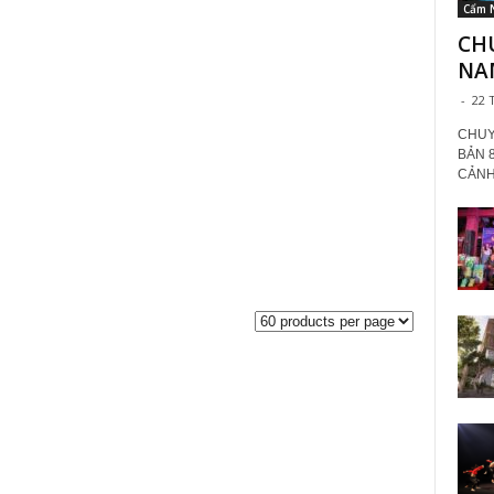
Cẩm 
CHU
NA
-
22 
CHUY
BẢN 
CẢNH 