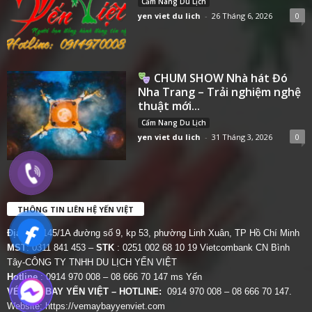
Cẩm Nang Du Lịch
yen viet du lich
-
26 Tháng 6, 2026
0
CHUM SHOW Nhà hát Đó
Nha Trang – Trải nghiệm nghệ
thuật mới...
Cẩm Nang Du Lịch
yen viet du lich
-
31 Tháng 3, 2026
0
THÔNG TIN LIÊN HỆ YẾN VIỆT
Địa chỉ:
145/1A đường số 9, kp 53, phường Linh Xuân, TP Hồ Chí Minh
MST
: 0311 841 453 –
STK
: 0251 002 68 10 19 Vietcombank CN Bình
Tây-CÔNG TY TNHH DU LỊCH YẾN VIỆT
Hotline
: 0914 970 008 – 08 666 70 147 ms Yến
VÉ MÁY BAY YẾN VIỆT – HOTLINE:
0914 970 008 – 08 666 70 147.
Website:
https://vemaybayyenviet.com