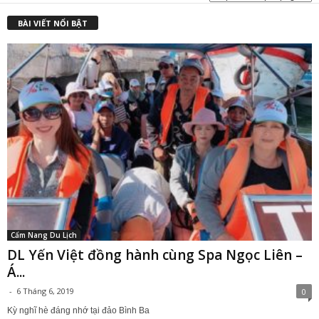
BÀI VIẾT NỔI BẬT
Cẩm Nang Du Lịch
DL Yến Việt đồng hành cùng Spa Ngọc Liên –
Á...
-
6 Tháng 6, 2019
0
Kỳ nghĩ hè đáng nhớ tại đảo Bình Ba