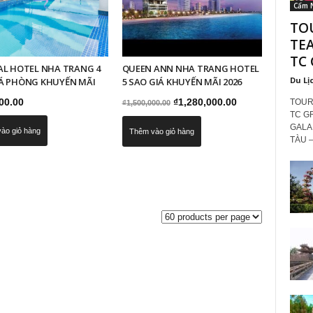
Cẩm 
TO
TE
TC
AL HOTEL NHA TRANG 4
QUEEN ANN NHA TRANG HOTEL
Du Lị
Á PHÒNG KHUYẾN MÃI
5 SAO GIÁ KHUYẾN MÃI 2026
Giá
Giá
00.00
₫
1,280,000.00
TOUR
₫
1,500,000.00
TC G
gốc
hiện
GALA
ào giỏ hàng
Thêm vào giỏ hàng
là:
tại
TÀU –.
₫1,500,000.00.
là:
₫1,280,000.00.