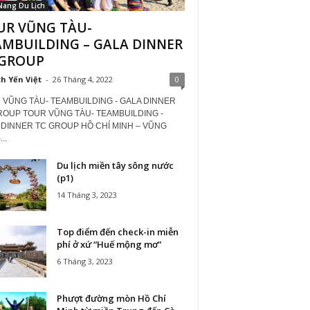
Nang Du Lịch
UR VŨNG TÀU-
AMBUILDING – GALA DINNER
 GROUP
ch Yến Việt
-
26 Tháng 4, 2022
0
 VŨNG TÀU- TEAMBUILDING - GALA DINNER
ROUP TOUR VŨNG TÀU- TEAMBUILDING -
 DINNER TC GROUP HỒ CHÍ MINH – VŨNG
..
Du lịch miền tây sông nước
(p1)
14 Tháng 3, 2023
Top điểm đến check-in miễn
phí ở xứ “Huế mộng mơ”
6 Tháng 3, 2023
Phượt đường mòn Hồ Chí