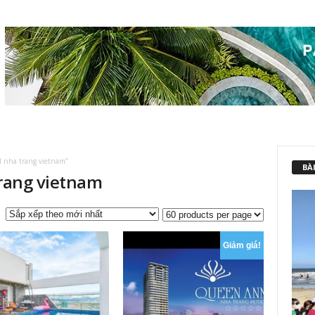
l nha trang vietnam”
BÀI
trang vietnam
Giảm giá!