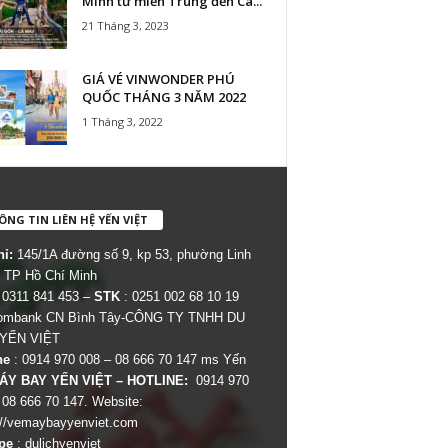
Minh từ miền Trung đến Cà...
21 Tháng 3, 2023
GIÁ VÉ VINWONDER PHÚ
QUỐC THÁNG 3 NĂM 2022
1 Tháng 3, 2022
NG TIN LIÊN HỆ YẾN VIỆT
hỉ:
145/1A đường số 9, kp 53, phường Linh
 TP Hồ Chí Minh
 0311 841 453 –
STK
: 0251 002 68 10 19
combank CN Bình Tây-CÔNG TY TNHH DU
 YẾN VIỆT
ne
: 0914 970 008 – 08 666 70 147 ms Yến
ÁY BAY YẾN VIỆT – HOTLINE:
0914 970
 08 666 70 147. Website:
://vemaybayyenviet.com
pe
: dulichyenviet