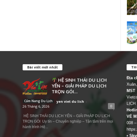
Bài viết mới nhất
THÔ
Địa c
HỆ SINH THÁI DU LỊCH
Xuân,
YẾN – GIẢI PHÁP DU LỊCH
TRỌN GÓI...
MST
:
Viet
Cẩm Nang Du Lịch
yen viet du lich
-
LỊCH
0
26 Tháng 6, 2026
Hotli
HỆ SINH THÁI DU LỊCH YẾN – GIẢI PHÁP DU LỊCH
VÉ M
TRỌN GÓI Uy tín – Chuyên nghiệp – Tận tâm trên mọi
008 –
hành trình Hệ...
https
•
Sky