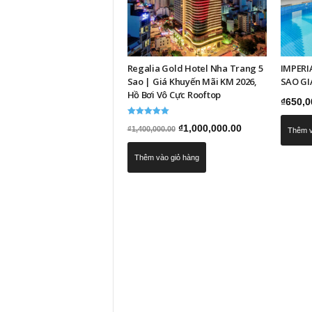
Regalia Gold Hotel Nha Trang 5
IMPERI
Sao | Giá Khuyến Mãi KM 2026,
SAO GI
Hồ Bơi Vô Cực Rooftop
₫
650,0
Được xếp
Giá
Giá
₫
1,000,000.00
₫
1,400,000.00
hạng
Thêm v
5.00
gốc
hiện
5 sao
Thêm vào giỏ hàng
là:
tại
₫1,400,000.00.
là:
₫1,000,000.00.