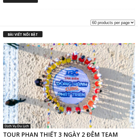
5 sao
gốc
h
là:
t
₫1,400,000.00.
l
₫
BÀI VIẾT NỔI BẬT
Dịch Vụ Du Lịch
TOUR PHAN THIẾT 3 NGÀY 2 ĐÊM TEAM