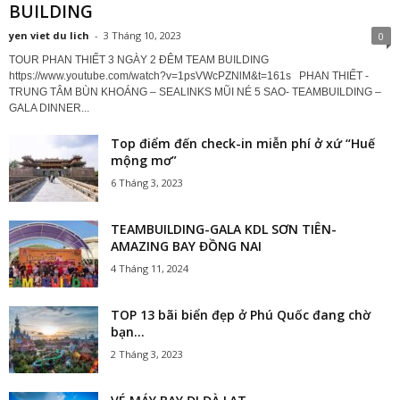
BUILDING
yen viet du lich
-
3 Tháng 10, 2023
0
TOUR PHAN THIẾT 3 NGÀY 2 ĐÊM TEAM BUILDING
https://www.youtube.com/watch?v=1psVWcPZNlM&t=161s PHAN THIẾT -
TRUNG TÂM BÙN KHOÁNG – SEALINKS MŨI NÉ 5 SAO- TEAMBUILDING –
GALA DINNER...
Top điểm đến check-in miễn phí ở xứ “Huế
mộng mơ”
6 Tháng 3, 2023
TEAMBUILDING-GALA KDL SƠN TIÊN-
AMAZING BAY ĐỒNG NAI
4 Tháng 11, 2024
TOP 13 bãi biển đẹp ở Phú Quốc đang chờ
bạn...
2 Tháng 3, 2023