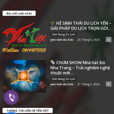
Bài viết mới nhất
HỆ SINH THÁI DU LỊCH YẾN –
GIẢI PHÁP DU LỊCH TRỌN GÓI...
Cẩm Nang Du Lịch
yen viet du lich
-
26 Tháng 6, 2026
0
CHUM SHOW Nhà hát Đó
Nha Trang – Trải nghiệm nghệ
thuật mới...
Cẩm Nang Du Lịch
yen viet du lich
-
31 Tháng 3, 2026
0
THÔNG TIN LIÊN HỆ YẾN VIỆT