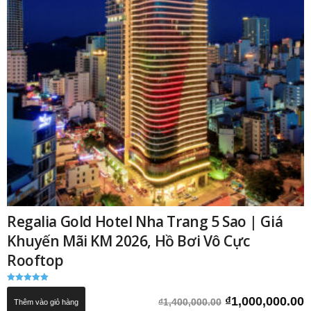
Regalia Gold Hotel Nha Trang 5 Sao | Giá
Khuyến Mãi KM 2026, Hồ Bơi Vô Cực
Rooftop
Được xếp
hạng
Giá
G
₫
1,000,000.00
₫
1,400,000.00
Thêm vào giỏ hàng
5.00