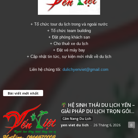
+ Tổ chức tour du lịch trong và ngoài nước
+ Tổ chức team building
+ Đặt phòng khách sạn
+ Cho thuê xe du lịch
+ Đặt vé máy bay
+ Cập nhật tin tức, sự kiện mới nhất về du lịch
Liên hệ chúng tôi:
dulichyenviet@gmail.com
Bài viết mới nhất
HỆ SINH THÁI DU LỊCH YẾN –
GIẢI PHÁP DU LỊCH TRỌN GÓI...
Cẩm Nang Du Lịch
yen viet du lich
-
26 Tháng 6, 2026
0