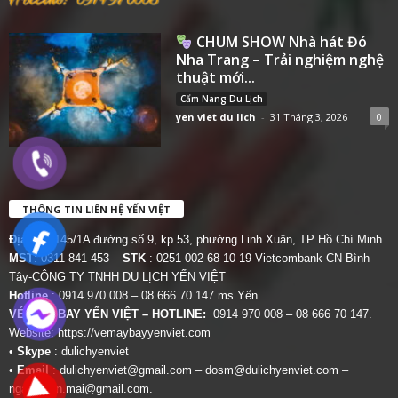
CHUM SHOW Nhà hát Đó
Nha Trang – Trải nghiệm nghệ
thuật mới...
Cẩm Nang Du Lịch
yen viet du lich
-
31 Tháng 3, 2026
0
THÔNG TIN LIÊN HỆ YẾN VIỆT
Địa chỉ:
145/1A đường số 9, kp 53, phường Linh Xuân, TP Hồ Chí Minh
MST
: 0311 841 453 –
STK
: 0251 002 68 10 19 Vietcombank CN Bình
Tây-CÔNG TY TNHH DU LỊCH YẾN VIỆT
Hotline
: 0914 970 008 – 08 666 70 147 ms Yến
VÉ MÁY BAY YẾN VIỆT – HOTLINE:
0914 970 008 – 08 666 70 147.
Website:
https://vemaybayyenviet.com
•
Skype
: dulichyenviet
•
Email
:
dulichyenviet@gmail.com
–
dosm@dulichyenviet.com
–
ngan.phan.mai@gmail.com
.