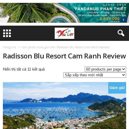
Trang chủ
Sản phẩm được gắn thẻ “Radisson Blu Resort Cam Ranh Review”
Radisson Blu Resort Cam Ranh Review
Đã
Hiển thị tất cả 11 kết quả
sắp
xếp
theo
Giảm giá!
mới
nhất