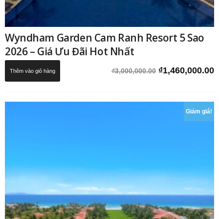
Wyndham Garden Cam Ranh Resort 5 Sao
2026 – Giá Ưu Đãi Hot Nhất
Giá
G
₫
1,460,000.00
₫
3,000,000.00
Thêm vào giỏ hàng
gốc
h
là:
t
₫3,000,000.00.
l
Giảm giá!
₫