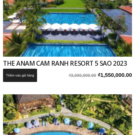
THE ANAM CAM RANH RESORT 5 SAO 2023
Giá
G
₫
1,550,000.00
₫
3,000,000.00
Thêm vào giỏ hàng
gốc
h
là:
t
₫3,000,000.00.
l
₫