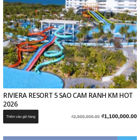
RIVIERA RESORT 5 SAO CAM RANH KM HOT
2026
Giá
G
₫
1,100,000.00
₫
2,500,000.00
Thêm vào giỏ hàng
gốc
h
là:
t
₫2,500,000.00.
l