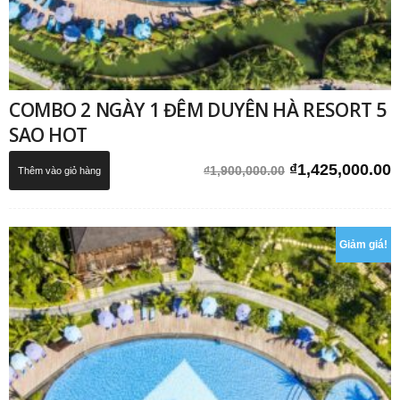
COMBO 2 NGÀY 1 ĐÊM DUYÊN HÀ RESORT 5
SAO HOT
Giá
G
₫
1,425,000.00
₫
1,900,000.00
Thêm vào giỏ hàng
gốc
h
là:
t
₫1,900,000.00.
l
Giảm giá!
₫