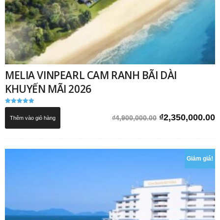
MELIA VINPEARL CAM RANH BÃI DÀI
KHUYẾN MÃI 2026
Được xếp
hạng
Giá
G
₫
2,350,000.00
₫
4,900,000.00
Thêm vào giỏ hàng
5.00
5 sao
gốc
h
là:
t
₫4,900,000.00.
l
Giảm giá!
₫