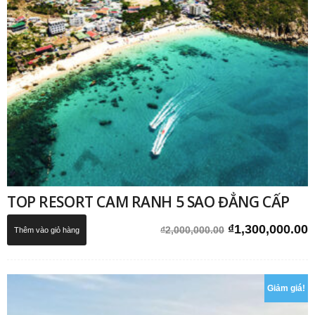
TOP RESORT CAM RANH 5 SAO ĐẲNG CẤP
Giá
G
₫
1,300,000.00
₫
2,000,000.00
Thêm vào giỏ hàng
gốc
h
là:
t
₫2,000,000.00.
l
Giảm giá!
₫