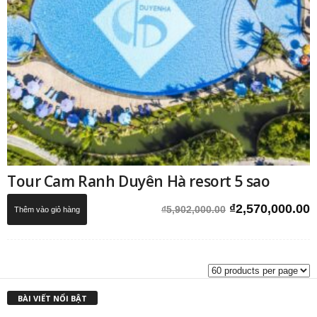
Tour Cam Ranh Duyên Hà resort 5 sao
Giá
G
₫
2,570,000.00
₫
5,902,000.00
Thêm vào giỏ hàng
gốc
h
là:
t
₫5,902,000.00.
l
₫
BÀI VIẾT NỔI BẬT