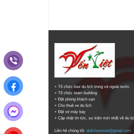
+ Tổ chức tour du lịch trong và ngoài nước
+ Tổ chức team building
+ Đặt phòng khách sạn
+ Cho thuê xe du lịch
+ Đặt vé máy bay
+ Cập nhật tin tức, sự kiện mới nhất về du lị
Liên hệ chúng tôi:
dulichyenviet@gmail.com