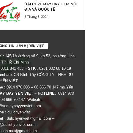
ĐẠI LÝ VÉ MÁY BAY HCM NỘI
ĐỊA VÀ QUỐC TẾ
6 Tháng 3, 2024
NG TIN LIÊN HỆ YẾN VIỆT
hỉ:
145/1A đường số 9, kp 53, phường Linh
 TP Hồ Chí Minh
 0311 841 453 –
STK
: 0251 002 68 10 19
combank CN Bình Tây-CÔNG TY TNHH DU
 YẾN VIỆT
ne
: 0914 970 008 – 08 666 70 147 ms Yến
ÁY BAY YẾN VIỆT – HOTLINE:
0914 970
 08 666 70 147. Website:
://vemaybayyenviet.com
pe
: dulichyenviet
il
:
dulichyenviet@gmail.com
–
dulichyenviet.com
–
phan.mai@gmail.com
.