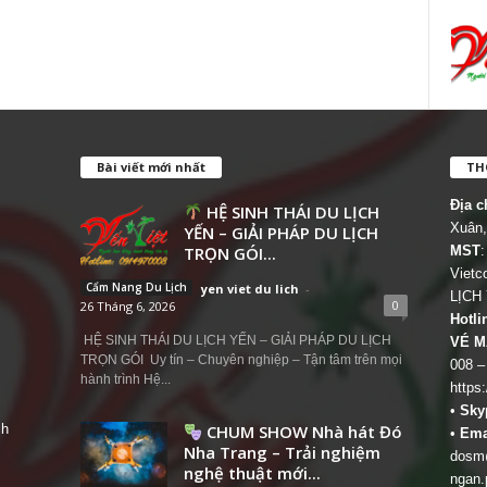
Bài viết mới nhất
THÔ
Địa c
HỆ SINH THÁI DU LỊCH
Xuân,
YẾN – GIẢI PHÁP DU LỊCH
TRỌN GÓI...
MST
:
Viet
Cẩm Nang Du Lịch
yen viet du lich
-
LỊCH
0
26 Tháng 6, 2026
Hotli
HỆ SINH THÁI DU LỊCH YẾN – GIẢI PHÁP DU LỊCH
VÉ M
TRỌN GÓI Uy tín – Chuyên nghiệp – Tận tâm trên mọi
008 –
hành trình Hệ...
https
•
Sky
ch
CHUM SHOW Nhà hát Đó
•
Ema
Nha Trang – Trải nghiệm
dosm@
nghệ thuật mới...
ngan.