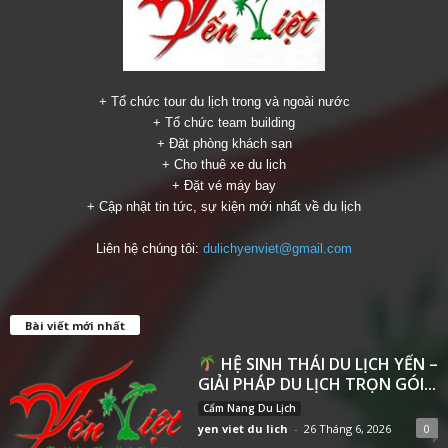
+ Tổ chức tour du lịch trong và ngoài nước
+ Tổ chức team building
+ Đặt phòng khách sạn
+ Cho thuê xe du lịch
+ Đặt vé máy bay
+ Cập nhật tin tức, sự kiện mới nhất về du lịch
Liên hệ chúng tôi:
dulichyenviet@gmail.com
Bài viết mới nhất
HỆ SINH THÁI DU LỊCH YẾN –
GIẢI PHÁP DU LỊCH TRỌN GÓI...
Cẩm Nang Du Lịch
yen viet du lich
-
26 Tháng 6, 2026
0