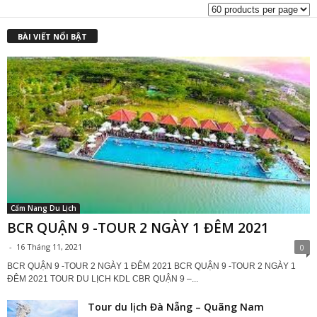
₫
BÀI VIẾT NỔI BẬT
Cẩm Nang Du Lịch
BCR QUẬN 9 -TOUR 2 NGÀY 1 ĐÊM 2021
-
16 Tháng 11, 2021
0
BCR QUẬN 9 -TOUR 2 NGÀY 1 ĐÊM 2021 BCR QUẬN 9 -TOUR 2 NGÀY 1
ĐÊM 2021 TOUR DU LỊCH KDL CBR QUẬN 9 –...
Tour du lịch Đà Nẵng – Quãng Nam