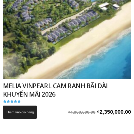
MELIA VINPEARL CAM RANH BÃI DÀI
KHUYẾN MÃI 2026
Được xếp
hạng
Giá
G
₫
2,350,000.00
₫
4,900,000.00
Thêm vào giỏ hàng
5.00
5 sao
gốc
h
là:
t
₫4,900,000.00.
l