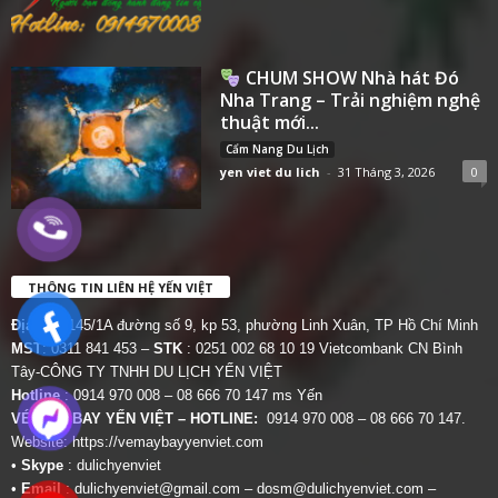
CHUM SHOW Nhà hát Đó
Nha Trang – Trải nghiệm nghệ
thuật mới...
Cẩm Nang Du Lịch
yen viet du lich
-
31 Tháng 3, 2026
0
THÔNG TIN LIÊN HỆ YẾN VIỆT
Địa chỉ:
145/1A đường số 9, kp 53, phường Linh Xuân, TP Hồ Chí Minh
MST
: 0311 841 453 –
STK
: 0251 002 68 10 19 Vietcombank CN Bình
Tây-CÔNG TY TNHH DU LỊCH YẾN VIỆT
Hotline
: 0914 970 008 – 08 666 70 147 ms Yến
VÉ MÁY BAY YẾN VIỆT – HOTLINE:
0914 970 008 – 08 666 70 147.
Website:
https://vemaybayyenviet.com
•
Skype
: dulichyenviet
•
Email
:
dulichyenviet@gmail.com
–
dosm@dulichyenviet.com
–