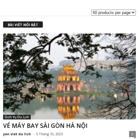
là:
t
₫950,000.00.
l
₫
BÀI VIẾT NỔI BẬT
Dịch Vụ Du Lịch
VÉ MÁY BAY SÀI GÒN HÀ NỘI
yen viet du lich
-
5 Tháng 10, 2023
0