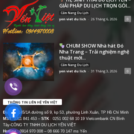
GIẢI PHÁP DU LỊCH TRỌN GÓI...
Cẩm Nang Du Lịch
yen viet du lich
-
26 Tháng 6, 2026
0
CHUM SHOW Nhà hát Đó
Nha Trang – Trải nghiệm nghệ
thuật mới...
Cẩm Nang Du Lịch
yen viet du lich
-
31 Tháng 3, 2026
0
THÔNG TIN LIÊN HỆ YẾN VIỆT
Địa chỉ:
145/1A đường số 9, kp 53, phường Linh Xuân, TP Hồ Chí Minh
MST
: 0311 841 453 –
STK
: 0251 002 68 10 19 Vietcombank CN Bình
Tây-CÔNG TY TNHH DU LỊCH YẾN VIỆT
Hotline
: 0914 970 008 – 08 666 70 147 ms Yến