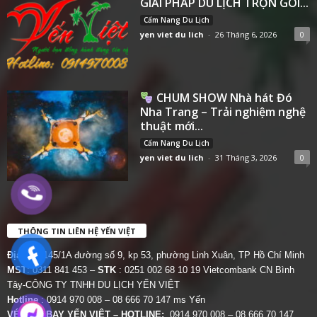
GIẢI PHÁP DU LỊCH TRỌN GÓI...
Cẩm Nang Du Lịch
yen viet du lich
-
26 Tháng 6, 2026
0
CHUM SHOW Nhà hát Đó
Nha Trang – Trải nghiệm nghệ
thuật mới...
Cẩm Nang Du Lịch
yen viet du lich
-
31 Tháng 3, 2026
0
THÔNG TIN LIÊN HỆ YẾN VIỆT
Địa chỉ:
145/1A đường số 9, kp 53, phường Linh Xuân, TP Hồ Chí Minh
MST
: 0311 841 453 –
STK
: 0251 002 68 10 19 Vietcombank CN Bình
Tây-CÔNG TY TNHH DU LỊCH YẾN VIỆT
Hotline
: 0914 970 008 – 08 666 70 147 ms Yến
VÉ MÁY BAY YẾN VIỆT – HOTLINE:
0914 970 008 – 08 666 70 147.