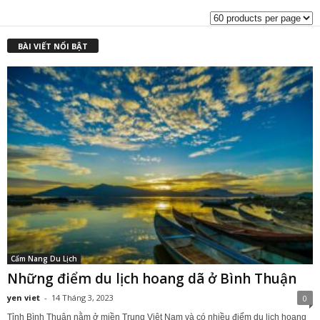
₫1,500,000.00.
l
₫
BÀI VIẾT NỔI BẬT
Cẩm Nang Du Lịch
Những điểm du lịch hoang dã ở Bình Thuận
yen viet
-
14 Tháng 3, 2023
0
Tỉnh Bình Thuận nằm ở miền Trung Việt Nam và có nhiều điểm du lịch hoang