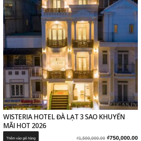
WISTERIA HOTEL ĐÀ LẠT 3 SAO KHUYẾN
MÃI HOT 2026
Giá
G
₫
750,000.00
₫
1,500,000.00
Thêm vào giỏ hàng