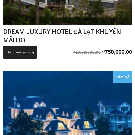
DREAM LUXURY HOTEL ĐÀ LẠT KHUYẾN
MÃI HOT
Giá
G
₫
750,000.00
₫
1,500,000.00
Thêm vào giỏ hàng
gốc
h
là:
t
₫1,500,000.0
l
Giảm giá!
₫