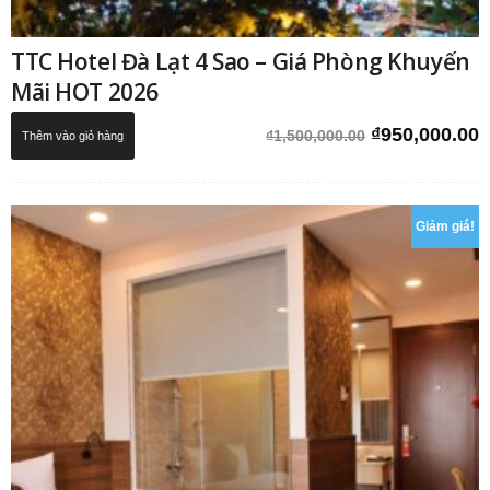
TTC Hotel Đà Lạt 4 Sao – Giá Phòng Khuyến
Mãi HOT 2026
Giá
G
₫
950,000.00
₫
1,500,000.00
Thêm vào giỏ hàng
gốc
h
là:
t
₫1,500,000.0
l
Giảm giá!
₫