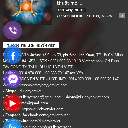
thuật mới...
Cẩm Nang Du Lịch
yen viet du lich
-
31 Tháng 3, 2026
0
THÔNG TIN LIÊN HỆ YẾN VIỆT
Địa chỉ:
145/1A đường số 9, kp 53, phường Linh Xuân, TP Hồ Chí Minh
MST
: 0311 841 453 –
STK
: 0251 002 68 10 19 Vietcombank CN Bình
Tây-CÔNG TY TNHH DU LỊCH YẾN VIỆT
Hotline
: 0914 970 008 – 08 666 70 147 ms Yến
VÉ MÁY BAY YẾN VIỆT – HOTLINE:
0914 970 008 – 08 666 70 147.
Website:
https://vemaybayyenviet.com
•
Skype
: dulichyenviet
•
Email
:
dulichyenviet@gmail.com
–
dosm@dulichyenviet.com
–
ngan.phan.mai@gmail.com
.
•
Website
:
https://dulichyenviet.com
•
Fanpage
:
facebook.com/yenviettourist
•
Twitter
:
twitter.com/dulichyenviet
•
Youtube
:
youtube.com/c/dulichyenviet