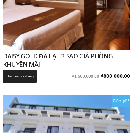
DAISY GOLD ĐÀ LẠT 3 SAO GIÁ PHÒNG
KHUYẾN MÃI
Giá
G
₫
800,000.00
₫
1,500,000.00
Thêm vào giỏ hàng
gốc
h
là:
t
₫1,500,000.0
l
Giảm giá!
₫