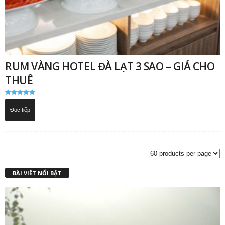
RUM VÀNG HOTEL ĐÀ LẠT 3 SAO – GIÁ CHO
THUÊ
Được xếp
hạng
Đọc tiếp
5.00
5 sao
BÀI VIẾT NỔI BẬT