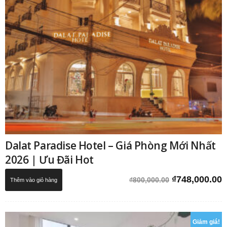
Dalat Paradise Hotel – Giá Phòng Mới Nhất
2026 | Ưu Đãi Hot
Giá
G
₫
748,000.00
₫
800,000.00
Thêm vào giỏ hàng
gốc
h
là:
t
₫800,000.00.
l
Giảm giá!