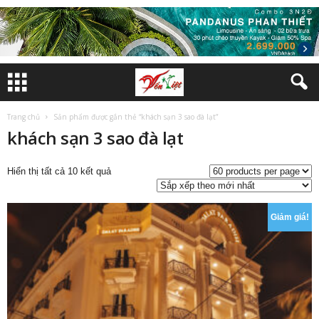
Trang chủ
Sản phẩm được gắn thẻ “khách sạn 3 sao đà lạt”
khách sạn 3 sao đà lạt
Đã
Hiển thị tất cả 10 kết quả
sắp
xếp
theo
Giảm giá!
mới
nhất