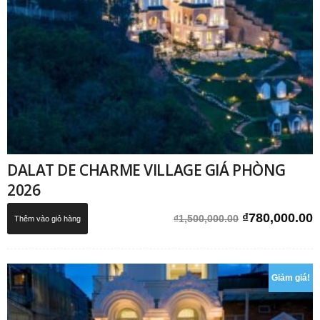
DALAT DE CHARME VILLAGE GIÁ PHÒNG
2026
Giá
G
₫
780,000.00
₫
1,500,000.00
Thêm vào giỏ hàng
gốc
h
là:
t
₫1,500,000.0
l
Giảm giá!
₫