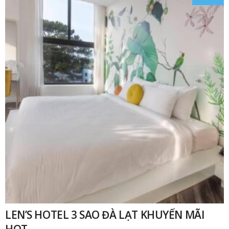
₫
LEN’S HOTEL 3 SAO ĐÀ LẠT KHUYẾN MÃI