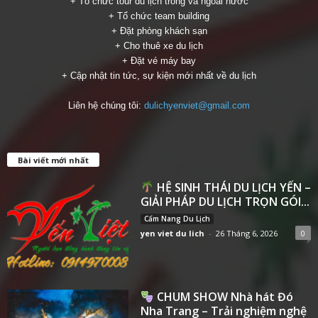
+ Tổ chức tour du lịch trong và ngoài nước
+ Tổ chức team building
+ Đặt phòng khách sạn
+ Cho thuê xe du lịch
+ Đặt vé máy bay
+ Cập nhật tin tức, sự kiện mới nhất về du lịch
Liên hệ chúng tôi:
dulichyenviet@gmail.com
Bài viết mới nhất
HỆ SINH THÁI DU LỊCH YẾN –
GIẢI PHÁP DU LỊCH TRỌN GÓI...
Cẩm Nang Du Lịch
yen viet du lich
-
26 Tháng 6, 2026
0
CHUM SHOW Nhà hát Đó
Nha Trang – Trải nghiệm nghệ