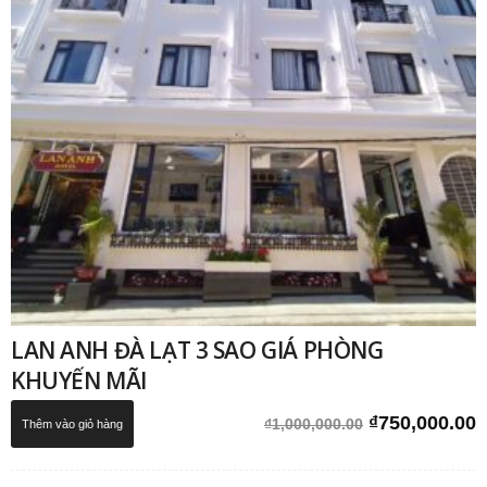
LAN ANH ĐÀ LẠT 3 SAO GIÁ PHÒNG
KHUYẾN MÃI
Giá
G
₫
750,000.00
₫
1,000,000.00
Thêm vào giỏ hàng
gốc
h
là:
t