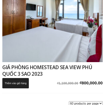
GIÁ PHÒNG HOMESTEAD SEA VIEW PHÚ
QUỐC 3 SAO 2023
Giá
G
₫
800,000.00
₫
1,100,000.00
Thêm vào giỏ hàng
gốc
h
là:
t
₫1,100,000.0
l