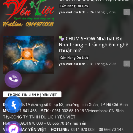
Cẩm Nang Du Lịch
yen viet du lich
-
26 Tháng 6, 2026
0
CHUM SHOW Nhà hát Đó
Nha Trang – Trải nghiệm nghệ
thuật mới...
Cẩm Nang Du Lịch
yen viet du lich
-
31 Tháng 3, 2026
0
THÔNG TIN LIÊN HỆ YẾN VIỆT
Địa chỉ:
145/1A đường số 9, kp 53, phường Linh Xuân, TP Hồ Chí Minh
MST
: 0311 841 453 –
STK
: 0251 002 68 10 19 Vietcombank CN Bình
Tây-CÔNG TY TNHH DU LỊCH YẾN VIỆT
Hotline
: 0914 970 008 – 08 666 70 147 ms Yến
VÉ MÁY BAY YẾN VIỆT – HOTLINE:
0914 970 008 – 08 666 70 147.