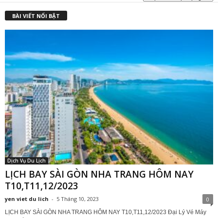
₫
BÀI VIẾT NỔI BẬT
Dịch Vụ Du Lịch
LỊCH BAY SÀI GÒN NHA TRANG HÔM NAY
T10,T11,12/2023
yen viet du lich
-
5 Tháng 10, 2023
0
LỊCH BAY SÀI GÒN NHA TRANG HÔM NAY T10,T11,12/2023 Đại Lý Vé Máy