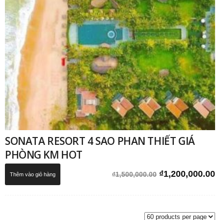
SONATA RESORT 4 SAO PHAN THIẾT GIÁ
PHÒNG KM HOT
Giá
G
₫
1,200,000.00
₫
1,500,000.00
Thêm vào giỏ hàng
gốc
h
là:
t
₫1,500,000.00.
l