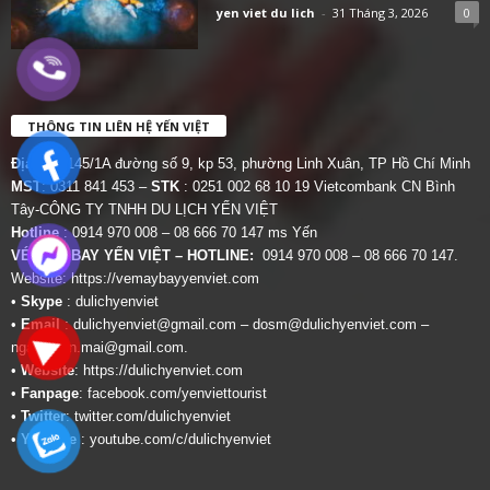
yen viet du lich
-
31 Tháng 3, 2026
0
THÔNG TIN LIÊN HỆ YẾN VIỆT
Địa chỉ:
145/1A đường số 9, kp 53, phường Linh Xuân, TP Hồ Chí Minh
MST
: 0311 841 453 –
STK
: 0251 002 68 10 19 Vietcombank CN Bình
Tây-CÔNG TY TNHH DU LỊCH YẾN VIỆT
Hotline
: 0914 970 008 – 08 666 70 147 ms Yến
VÉ MÁY BAY YẾN VIỆT – HOTLINE:
0914 970 008 – 08 666 70 147.
Website:
https://vemaybayyenviet.com
•
Skype
: dulichyenviet
•
Email
:
dulichyenviet@gmail.com
–
dosm@dulichyenviet.com
–
ngan.phan.mai@gmail.com
.
•
Website
:
https://dulichyenviet.com
•
Fanpage
:
facebook.com/yenviettourist
•
Twitter
:
twitter.com/dulichyenviet
•
Youtube
:
youtube.com/c/dulichyenviet