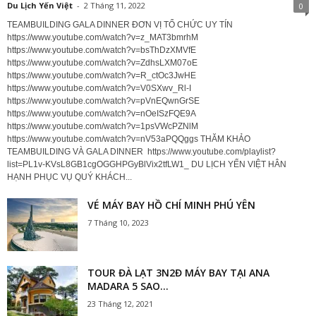
Du Lịch Yến Việt
-
2 Tháng 11, 2022
0
TEAMBUILDING GALA DINNER ĐƠN VỊ TỔ CHỨC UY TÍN
https://www.youtube.com/watch?v=z_MAT3bmrhM
https://www.youtube.com/watch?v=bsThDzXMVfE
https://www.youtube.com/watch?v=ZdhsLXM07oE
https://www.youtube.com/watch?v=R_ctOc3JwHE
https://www.youtube.com/watch?v=V0SXwv_Rl-I
https://www.youtube.com/watch?v=pVnEQwnGrSE
https://www.youtube.com/watch?v=nOeISzFQE9A
https://www.youtube.com/watch?v=1psVWcPZNlM
https://www.youtube.com/watch?v=nV53aPQQggs THĂM KHẢO
TEAMBUILDING VÀ GALA DINNER https://www.youtube.com/playlist?
list=PL1v-KVsL8GB1cgOGGHPGyBlVix2tfLW1_ DU LỊCH YẾN VIỆT HÂN
HẠNH PHỤC VỤ QUÝ KHÁCH...
VÉ MÁY BAY HỒ CHÍ MINH PHÚ YÊN
7 Tháng 10, 2023
TOUR ĐÀ LẠT 3N2Đ MÁY BAY TẠI ANA
MADARA 5 SAO...
23 Tháng 12, 2021