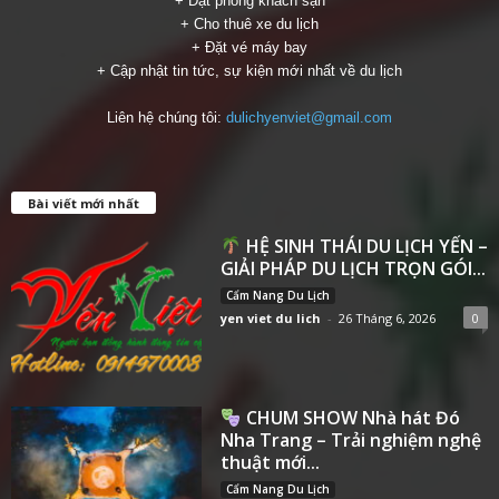
+ Đặt phòng khách sạn
+ Cho thuê xe du lịch
+ Đặt vé máy bay
+ Cập nhật tin tức, sự kiện mới nhất về du lịch
Liên hệ chúng tôi:
dulichyenviet@gmail.com
Bài viết mới nhất
HỆ SINH THÁI DU LỊCH YẾN –
GIẢI PHÁP DU LỊCH TRỌN GÓI...
Cẩm Nang Du Lịch
yen viet du lich
-
26 Tháng 6, 2026
0
CHUM SHOW Nhà hát Đó
Nha Trang – Trải nghiệm nghệ
thuật mới...
Cẩm Nang Du Lịch