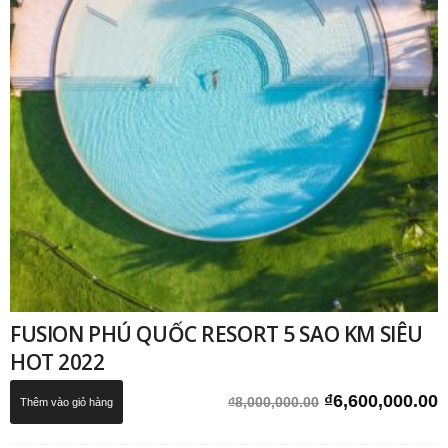
FUSION PHÚ QUỐC RESORT 5 SAO KM SIÊU
HOT 2022
Giá
G
₫
6,600,000.00
₫
8,000,000.00
Thêm vào giỏ hàng
gốc
h