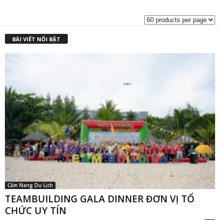
là:
t
₫8,000,000.00.
l
₫
BÀI VIẾT NỔI BẬT
Cẩm Nang Du Lịch
TEAMBUILDING GALA DINNER ĐƠN VỊ TỔ
CHỨC UY TÍN