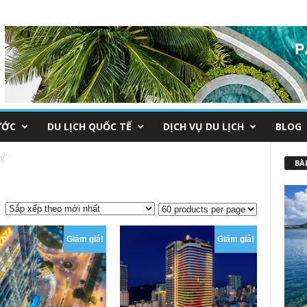
ƯỚC
DU LỊCH QUỐC TẾ
DỊCH VỤ DU LỊCH
BLOG
g”
BÀI
Giảm giá!
Giảm giá!