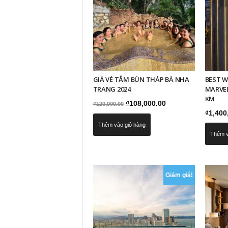
GIÁ VÉ TẮM BÙN THÁP BÀ NHA
BEST W
TRANG 2024
MARVE
KM
Giá
Giá
₫
108,000.00
₫
120,000.00
₫
1,400
gốc
hiện
Thêm vào giỏ hàng
là:
tại
Thêm v
₫120,000.00.
là:
₫108,000.00.
Giảm giá!