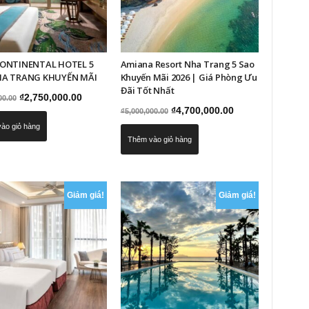
ONTINENTAL HOTEL 5
Amiana Resort Nha Trang 5 Sao
HA TRANG KHUYẾN MÃI
Khuyến Mãi 2026 | Giá Phòng Ưu
Đãi Tốt Nhất
Giá
Giá
₫
2,750,000.00
00.00
Giá
Giá
₫
4,700,000.00
₫
5,000,000.00
gốc
hiện
gốc
hiện
ào giỏ hàng
là:
tại
Thêm vào giỏ hàng
là:
tại
₫3,500,000.00.
là:
₫5,000,000.00.
là:
₫2,750,000.00.
₫4,700,000.00.
Giảm giá!
Giảm giá!