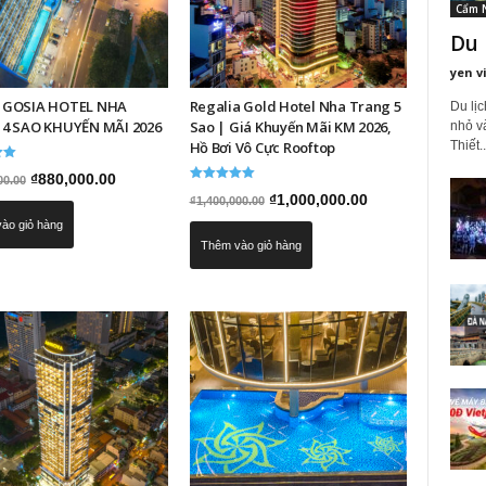
Cẩm 
Du 
yen v
 GOSIA HOTEL NHA
Regalia Gold Hotel Nha Trang 5
Du lị
4 SAO KHUYẾN MÃI 2026
Sao | Giá Khuyến Mãi KM 2026,
nhỏ v
Thiết..
Hồ Bơi Vô Cực Rooftop
p
Giá
Giá
₫
880,000.00
00.00
Được xếp
Giá
Giá
₫
1,000,000.00
₫
1,400,000.00
gốc
hiện
hạng
5.00
gốc
hiện
ào giỏ hàng
5 sao
là:
tại
Thêm vào giỏ hàng
là:
tại
₫1,200,000.00.
là:
₫1,400,000.00.
là:
₫880,000.00.
₫1,000,000.00.