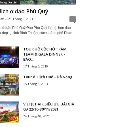
Nang Du Lịch
lịch ở đảo Phú Quý
iet
-
21 Tháng 3, 2023
0
ch ở đảo Phú Quý Đảo Phú Quý là một hòn đảo
à đẹp tại tỉnh Bình Thuận, cách thành phố Phan
.
TOUR HỒ CỐC HỒ TRÀM
TEAM & GALA DINNER –
BẢO...
17 Tháng 5, 2019
Tour du lịch Huế – Đà Nẵng
15 Tháng 3, 2023
VIETJET AIR SIÊU ƯU ĐÃI GIÁ
0Đ 22/10-30/11/2021
24 Tháng 10, 2021