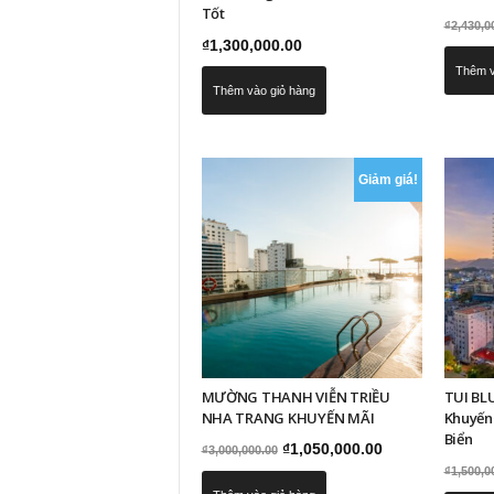
Tốt
₫
2,430,0
₫
1,300,000.00
Thêm v
Thêm vào giỏ hàng
Giảm giá!
MƯỜNG THANH VIỄN TRIỀU
TUI BL
NHA TRANG KHUYẾN MÃI
Khuyến
Biển
Giá
Giá
₫
1,050,000.00
₫
3,000,000.00
₫
1,500,0
gốc
hiện