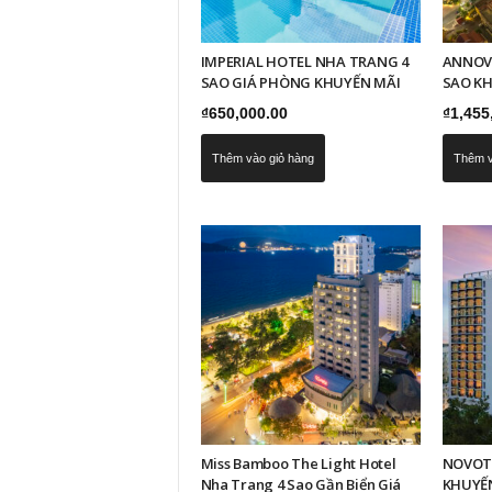
IMPERIAL HOTEL NHA TRANG 4
ANNOV
SAO GIÁ PHÒNG KHUYẾN MÃI
SAO KH
₫
650,000.00
₫
1,455
Thêm vào giỏ hàng
Thêm v
Miss Bamboo The Light Hotel
NOVOT
Nha Trang 4 Sao Gần Biển Giá
KHUYẾN