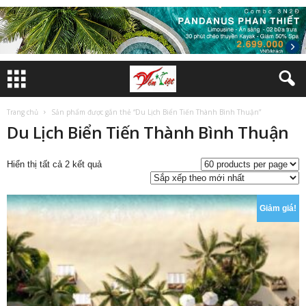
Trang chủ
Sản phẩm được gắn thẻ “Du Lịch Biển Tiến Thành Bình Thuận”
Du Lịch Biển Tiến Thành Bình Thuận
Đã
Hiển thị tất cả 2 kết quả
sắp
xếp
theo
Giảm giá!
mới
nhất