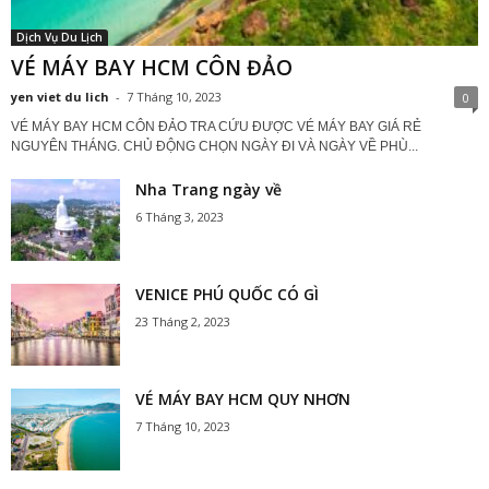
Dịch Vụ Du Lịch
VÉ MÁY BAY HCM CÔN ĐẢO
yen viet du lich
-
7 Tháng 10, 2023
0
VÉ MÁY BAY HCM CÔN ĐẢO TRA CỨU ĐƯỢC VÉ MÁY BAY GIÁ RẺ
NGUYÊN THÁNG. CHỦ ĐỘNG CHỌN NGÀY ĐI VÀ NGÀY VỀ PHÙ...
Nha Trang ngày về
6 Tháng 3, 2023
VENICE PHÚ QUỐC CÓ GÌ
23 Tháng 2, 2023
VÉ MÁY BAY HCM QUY NHƠN
7 Tháng 10, 2023