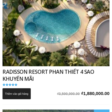
RADISSON RESORT PHAN THIẾT 4 SAO
KHUYẾN MÃI
Được xếp
hạng
Giá
G
₫
1,880,000.00
₫
3,500,000.00
Thêm vào giỏ hàng
5.00
5 sao
gốc
h
là:
t
₫3,500,000.00.
l