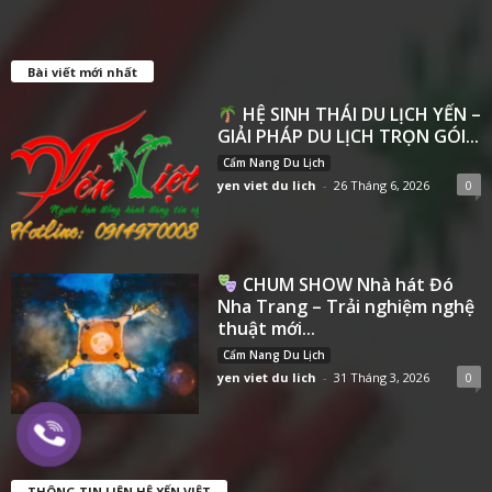
Bài viết mới nhất
HỆ SINH THÁI DU LỊCH YẾN –
GIẢI PHÁP DU LỊCH TRỌN GÓI...
Cẩm Nang Du Lịch
yen viet du lich
-
26 Tháng 6, 2026
0
CHUM SHOW Nhà hát Đó
Nha Trang – Trải nghiệm nghệ
thuật mới...
Cẩm Nang Du Lịch
yen viet du lich
-
31 Tháng 3, 2026
0
THÔNG TIN LIÊN HỆ YẾN VIỆT