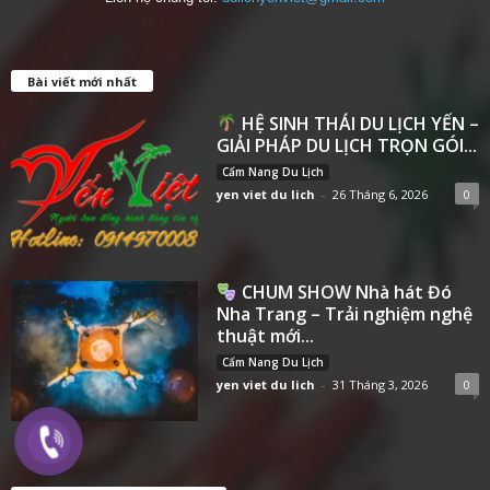
Bài viết mới nhất
HỆ SINH THÁI DU LỊCH YẾN –
GIẢI PHÁP DU LỊCH TRỌN GÓI...
Cẩm Nang Du Lịch
yen viet du lich
-
26 Tháng 6, 2026
0
CHUM SHOW Nhà hát Đó
Nha Trang – Trải nghiệm nghệ
thuật mới...
Cẩm Nang Du Lịch
yen viet du lich
-
31 Tháng 3, 2026
0